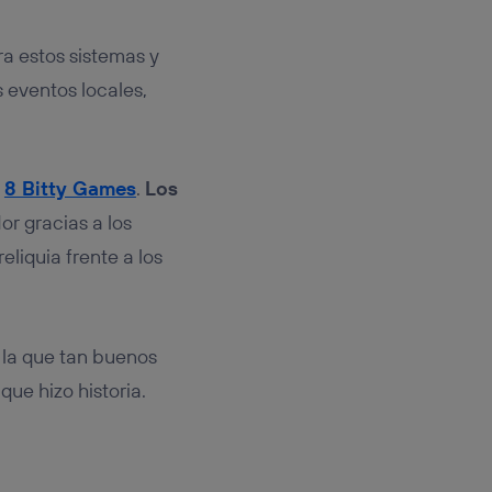
a estos sistemas y
 eventos locales,
o
8 Bitty Games
.
Los
r gracias a los
liquia frente a los
n la que tan buenos
a
que hizo historia.