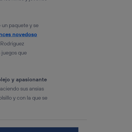
rsona que
tificador.
sis se
 un paquete y se
 hogar que
nces novedoso
sará
 Rodriguez
 juegos que
n la parte
onsenthub”)
.
lejo y apasionante
sfaciendo sus ansias
sillo y con la que se