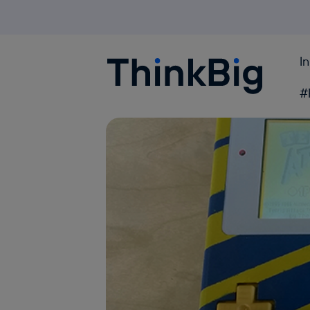
I
Blogthinkbig.com
#