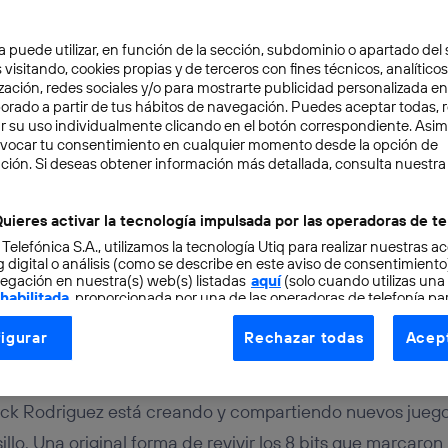
a puede utilizar, en función de la sección, subdominio o apartado del 
 visitando, cookies propias y de terceros con fines técnicos, analíticos
zación, redes sociales y/o para mostrarte publicidad personalizada e
aborado a partir de tus hábitos de navegación. Puedes aceptar todas, 
r su uso individualmente clicando en el botón correspondiente. Asi
evocar tu consentimiento en cualquier momento desde la opción de
ción. Si deseas obtener información más detallada, consulta nuestra
TAL
4 min
o artesano de la Game Bo
uieres activar la tecnología impulsada por las operadoras de te
 Telefónica S.A., utilizamos la tecnología Utiq para realizar nuestras a
íxel gordo en pleno 2015
 digital o análisis (como se describe en este aviso de consentimient
egación en nuestra(s) web(s) listadas
aquí
(solo cuando utilizas una
 habilitada
, proporcionada por una de las operadoras de telefonía par
tu consentimiento en cada página web).
igurar
Rechazar todas
Acept
ogía Utiq está diseñada con la privacidad como prioridad ofreciéndot
ogía utiliza un identificador cifrado creado por tu
operadora de tele
o tu dirección IP y otra información de la cuenta de cliente de telec
rick Rodriguez está creando y compartiendo nuevos juego
 a la conexión que utilizas (p. ej., número de teléfono móvil).
llo. Una original forma de revivir los 8 bits que marcaron 