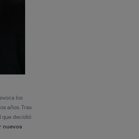
evoca los
os años. Tras
í que decidió
ar nuevos