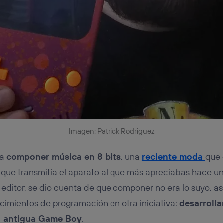
Imagen: Patrick Rodriguez
ra
componer música en 8 bits
, una
reciente moda
que 
 que transmitía el aparato al que más apreciabas hace un
editor, se dio cuenta de que componer no era lo suyo, as
imientos de programación en otra iniciativa:
desarroll
a antigua Game Boy
.