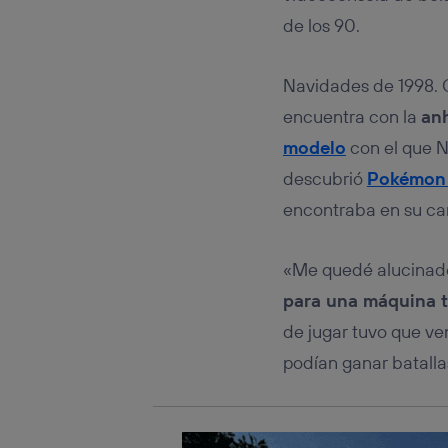
Este iden
conecte s
de los 90.
Típicame
Si util
Navidades de 1998. 
realiz
hayan 
encuentra con la
an
Si util
modelo
con el que N
únicam
descubrió
Pokémon 
Puedes ge
inferior 
encontraba en su cam
Para más 
«Me quedé alucinad
para una máquina 
de jugar tuvo que ve
podían ganar batalla