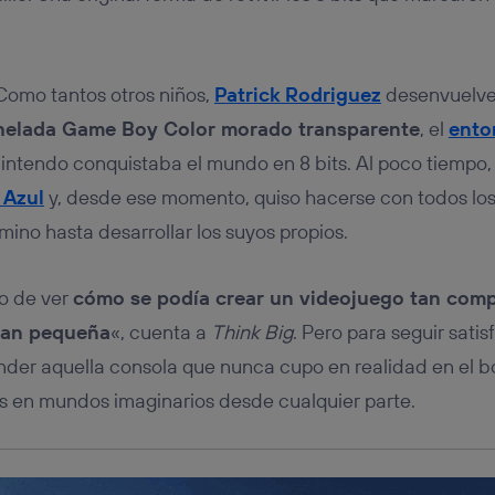
tificador se asigna a la conexión de internet, por lo que cualquier pe
u dispositivo y consienta el uso de la tecnología recibirá el mismo iden
nte:
izas una
conexión de banda ancha
(p. ej., Wi-Fi), el marketing o análi
Como tantos otros niños,
Patrick Rodriguez
desenvuelve
ará en función de las actividades de navegación de los miembros del
dado su consentimiento.
helada Game Boy Color morado transparente
, el
ento
izas
datos móviles
, el marketing será más personalizado, ya que se ba
intendo conquistaba el mundo en 8 bits. Al poco tiempo,
ente en la navegación del usuario del móvil.
Azul
y, desde ese momento, quiso hacerse con todos los
stionar los consentimientos Utiq seleccionando “Administrar Utiq” e
de esta página web o visitando el
portal de privacidad de Utiq (“c
ino hasta desarrollar los suyos propios.
información, consulta la
política de privacidad de Utiq
.
o de ver
cómo se podía crear un videojuego tan comp
tan pequeña
«, cuenta a
Think Big
. Pero para seguir sati
nder aquella consola que nunca cupo en realidad en el bol
s en mundos imaginarios desde cualquier parte.