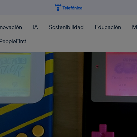
nnovación
IA
Sostenibilidad
Educación
M
PeopleFirst