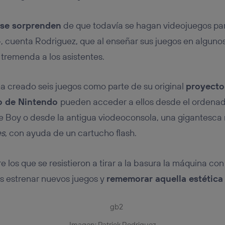
se sorprenden
de que todavía se hagan videojuegos par
», cuenta Rodriguez, que al enseñar sus juegos en algunos
tremenda a los asistentes.
a creado seis juegos como parte de su original
proyect
o de Nintendo
pueden acceder a ellos desde el ordenado
oy o desde la antigua viodeoconsola, una gigantesca re
es
, con ayuda de un cartucho flash.
tre los que se resistieron a tirar a la basura la máquina co
s estrenar nuevos juegos y
rememorar aquella estétic
Imagen: Patrick Rodriguez