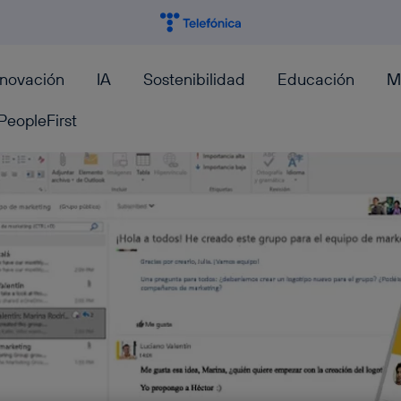
nnovación
IA
Sostenibilidad
Educación
M
PeopleFirst