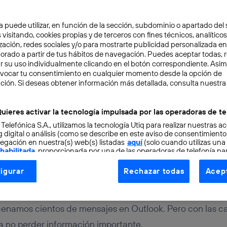
a puede utilizar, en función de la sección, subdominio o apartado del 
 visitando, cookies propias y de terceros con fines técnicos, analíticos
zación, redes sociales y/o para mostrarte publicidad personalizada e
aborado a partir de tus hábitos de navegación. Puedes aceptar todas, 
r su uso individualmente clicando en el botón correspondiente. Asi
evocar tu consentimiento en cualquier momento desde la opción de
ción. Si deseas obtener información más detallada, consulta nuestra
TAL
3 min
alo todo con las carpet
uieres activar la tecnología impulsada por las operadoras de te
 Telefónica S.A., utilizamos la tecnología Utiq para realizar nuestras a
a de Outlook
 digital o análisis (como se describe en este aviso de consentimient
egación en nuestra(s) web(s) listadas
aquí
(solo cuando utilizas una
 habilitada
, proporcionada por una de las operadoras de telefonía par
tu consentimiento en cada página web).
igurar
Rechazar todas
Acept
ogía Utiq está diseñada con la privacidad como prioridad ofreciéndot
ogía utiliza un identificador cifrado creado por tu
operadora de tele
o tu dirección IP y otra información de la cuenta de cliente de telec
cenamos cientos de mensajes en Outlook. Pero con las 
 a la conexión que utilizas (p. ej., número de teléfono móvil).
a no perder información importante.