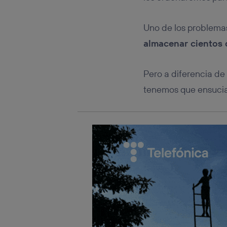
Este iden
conecte s
Típicame
Uno de los problemas
Si util
almacenar cientos
realiz
hayan 
Si util
Pero a diferencia de
únicam
tenemos que ensucia
Puedes ge
inferior 
Para más 