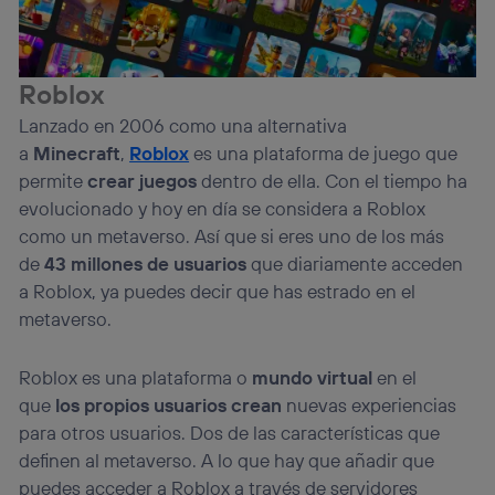
Si utilizas
datos móviles
, el marketing será más
personalizado, ya que se basará únicamente en la
navegación del usuario del móvil.
Puedes gestionar los consentimientos Utiq seleccionando
Roblox
“Administrar Utiq” en la parte inferior de esta página web o
visitando el
portal de privacidad de Utiq
Lanzado en 2006 como una alternativa
(“consenthub”)
. Para más información, consulta
a
Minecraft
,
Roblox
es una plataforma de juego que
la
política de privacidad de Utiq
.
permite
crear juegos
dentro de ella. Con el tiempo ha
evolucionado y hoy en día se considera a Roblox
como un metaverso. Así que si eres uno de los más
de
43 millones de usuarios
que diariamente acceden
a Roblox, ya puedes decir que has estrado en el
metaverso.
Roblox es una plataforma o
mundo virtual
en el
que
los propios usuarios crean
nuevas experiencias
para otros usuarios. Dos de las características que
definen al metaverso. A lo que hay que añadir que
puedes acceder a Roblox a través de servidores