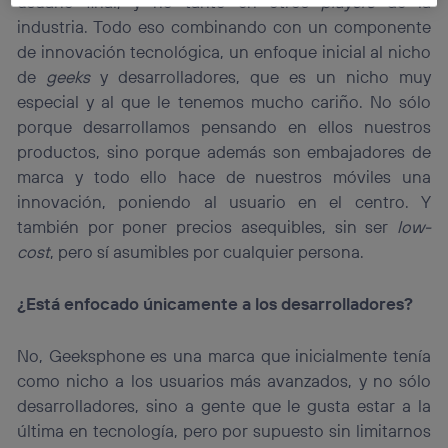
usuario final, y no tanto en otros
players
de la
La tecnología Utiq está diseñada con la privacidad como
industria. Todo eso combinando con un componente
prioridad ofreciéndote elección y control.
de innovación tecnológica, un enfoque inicial al nicho
La tecnología utiliza un identificador cifrado creado por tu
de
geeks
y desarrolladores, que es un nicho muy
operadora de telefonía
, utilizando tu dirección IP y otra
especial y al que le tenemos mucho cariño. No sólo
información de la cuenta de cliente de
porque desarrollamos pensando en ellos nuestros
telecomunicaciones vinculada a la conexión que utilizas
(p. ej., número de teléfono móvil).
productos, sino porque además son embajadores de
Este identificador se asigna a la conexión de internet, por
marca y todo ello hace de nuestros móviles una
lo que cualquier persona que conecte su dispositivo y
innovación, poniendo al usuario en el centro. Y
consienta el uso de la tecnología recibirá el mismo
también por poner precios asequibles, sin ser
low-
identificador. Típicamente:
cost
, pero sí asumibles por cualquier persona.
Si utilizas una
conexión de banda ancha
(p. ej., Wi-Fi),
el marketing o análisis se realizará en función de las
actividades de navegación de los miembros del hogar
¿Está enfocado únicamente a los desarrolladores?
que hayan dado su consentimiento.
Si utilizas
datos móviles
, el marketing será más
No, Geeksphone es una marca que inicialmente tenía
personalizado, ya que se basará únicamente en la
como nicho a los usuarios más avanzados, y no sólo
navegación del usuario del móvil.
desarrolladores, sino a gente que le gusta estar a la
Puedes gestionar los consentimientos Utiq seleccionando
“Administrar Utiq” en la parte inferior de esta página web o
última en tecnología, pero por supuesto sin limitarnos
visitando el
portal de privacidad de Utiq