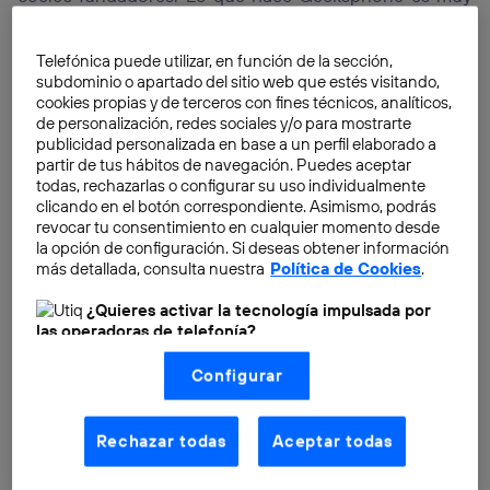
sencillo, somos una marca española de teléfonos
móviles, desarrollamos telefonía móvil libre, y nacimos
Telefónica puede utilizar, en función de la sección,
con un objetivo muy claro, que es aportar una visión
subdominio o apartado del sitio web que estés visitando,
cookies propias y de terceros con fines técnicos, analíticos,
más fresca a la industria de la telefonía móvil.
de personalización, redes sociales y/o para mostrarte
publicidad personalizada en base a un perfil elaborado a
Fuimos pioneros tecnológicamente, fuimos la primera
partir de tus hábitos de navegación. Puedes aceptar
todas, rechazarlas o configurar su uso individualmente
marca europea en lanzar un terminal Android al
clicando en el botón correspondiente. Asimismo, podrás
mercado, el
Geeksphone Zero
, que fue uno de los
revocar tu consentimiento en cualquier momento desde
primeros terminales en romper la barrera de los
la opción de configuración. Si deseas obtener información
más detallada, consulta nuestra
Política de Cookies
.
doscientos euros, y lo que nosotros proponemos es
una telefonía móvil libre muy cercana al usuario final,
¿Quieres activar la tecnología impulsada por
estar muy en contacto con él, tanto para conocer las
las operadoras de telefonía?
últimas tendencias tecnológicas que luego se
Nosotros, Telefónica S.A., utilizamos la tecnología Utiq para
Configurar
realizar nuestras acciones de marketing digital o análisis
traducen en productos, como para luego darle un
(como se describe en este aviso de consentimiento)
soporte a sus productos una vez los han adquirido.
basadas en tu navegación en nuestra(s) web(s)
listadas
aquí
(solo cuando utilizas una
conexión a
Rechazar todas
Aceptar todas
internet habilitada
, proporcionada por una de las
Esa es nuestra experiencia, nuestro enfoque en el
operadoras de telefonía participantes, y otorgas tu
consentimiento en cada página web).