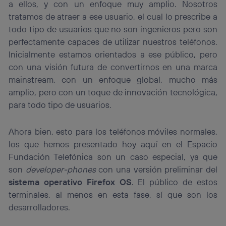
a ellos, y con un enfoque muy amplio. Nosotros
(“consenthub”)
. Para más información, consulta
tratamos de atraer a ese usuario, el cual lo prescribe a
la
política de privacidad de Utiq
.
todo tipo de usuarios que no son ingenieros pero son
perfectamente capaces de utilizar nuestros teléfonos.
Inicialmente estamos orientados a ese público, pero
con una visión futura de convertirnos en una marca
mainstream, con un enfoque global, mucho más
amplio, pero con un toque de innovación tecnológica,
para todo tipo de usuarios.
Ahora bien, esto para los teléfonos móviles normales,
los que hemos presentado hoy aquí en el Espacio
Fundación Telefónica son un caso especial, ya que
son
developer-phones
con una versión preliminar del
sistema operativo Firefox OS
. El público de estos
terminales, al menos en esta fase, sí que son los
desarrolladores.