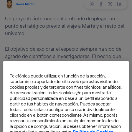
Javier Martín
Un proyecto internacional pretende desplegar un
punto estratégico previo al viaje a Marte y al resto del
universo.
El objetivo de explorar el espacio siempre ha sido del
agrado de científicos e investigadores. El hecho que
supone la exploración interestelar a una escala
humana establece, de manera casi unánime,
la
Telefónica puede utilizar, en función de la sección,
condición intrépida del ser humano
.
subdominio o apartado del sitio web que estés visitando,
cookies propias y de terceros con fines técnicos, analíticos,
de personalización, redes sociales y/o para mostrarte
El espíritu de explorador ha llevado a los hombres a
publicidad personalizada en base a un perfil elaborado a
adentrarse en parajes totalmente desconocidos,
partir de tus hábitos de navegación. Puedes aceptar
incluso muchas veces vistos como míticos. También
todas, rechazarlas o configurar su uso individualmente
clicando en el botón correspondiente. Asimismo, podrás
ha habido proezas relacionadas con grandes viajes
.
revocar tu consentimiento en cualquier momento desde
la opción de configuración. Si deseas obtener información
más detallada, consulta nuestra
Política de Cookies
.