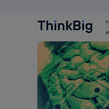
I
Blogthinkbig.com
#