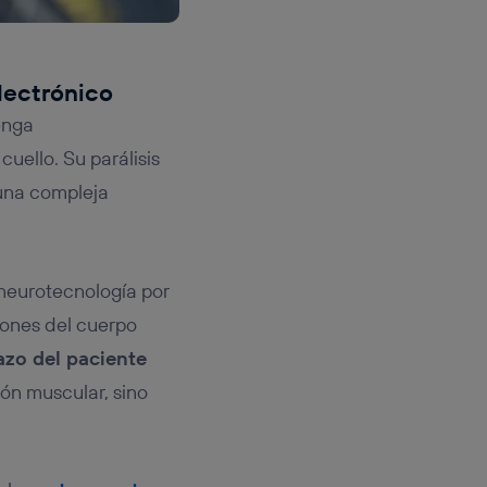
electrónico
enga
uello. Su parálisis
 una compleja
 neurotecnología por
giones del cuerpo
azo del paciente
ión muscular, sino