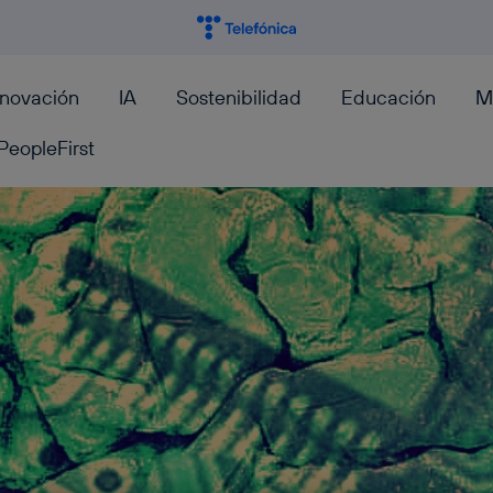
nnovación
IA
Sostenibilidad
Educación
M
PeopleFirst