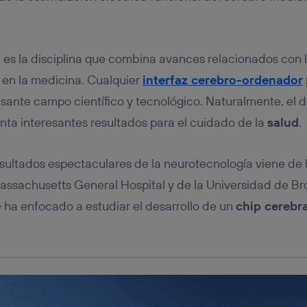
tificador se asigna a la conexión de internet, por lo que cualquier pe
u dispositivo y consienta el uso de la tecnología recibirá el mismo iden
nte:
izas una
conexión de banda ancha
(p. ej., Wi-Fi), el marketing o análi
a
es la disciplina que combina avances relacionados con 
ará en función de las actividades de navegación de los miembros del
dado su consentimiento.
 en la medicina. Cualquier
interfaz cerebro-ordenador
izas
datos móviles
, el marketing será más personalizado, ya que se ba
sante campo científico y tecnológico. Naturalmente, el de
ente en la navegación del usuario del móvil.
enta interesantes resultados para el cuidado de la
salud
.
stionar los consentimientos Utiq seleccionando “Administrar Utiq” e
de esta página web o visitando el
portal de privacidad de Utiq (“c
información, consulta la
política de privacidad de Utiq
.
esultados espectaculares de la neurotecnología viene de
assachusetts General Hospital y de la Universidad de B
e ha enfocado a estudiar el desarrollo de un
chip cerebra