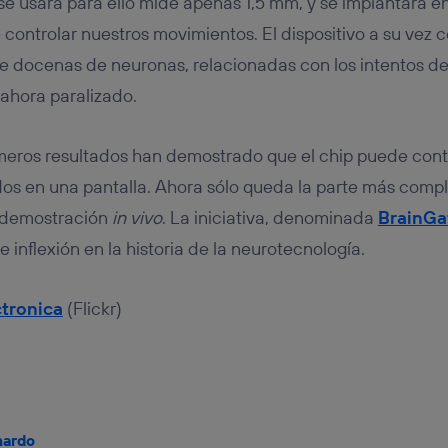
se usará para ello mide apenas 1,5 mm, y se implantará en
controlar nuestros movimientos. El dispositivo a su vez c
de docenas de neuronas, relacionadas con los intentos d
 ahora paralizado.
eros resultados han demostrado que el chip puede contr
dos en una pantalla. Ahora sólo queda la parte más comple
 demostración
in vivo
. La iniciativa, denominada
BrainGa
 inflexión en la historia de la neurotecnología.
tronica
(Flickr)
nardo