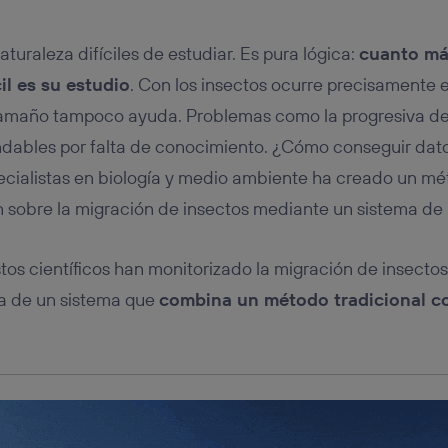
tificador se asigna a la conexión de internet, por lo que cualquier pe
u dispositivo y consienta el uso de la tecnología recibirá el mismo iden
nte:
turaleza difíciles de estudiar. Es pura lógica:
cuanto má
izas una
conexión de banda ancha
(p. ej., Wi-Fi), el marketing o análi
il es su estudio
. Con los insectos ocurre precisamente
ará en función de las actividades de navegación de los miembros del
dado su consentimiento.
tamaño tampoco ayuda. Problemas como la progresiva de
izas
datos móviles
, el marketing será más personalizado, ya que se ba
ndables por falta de conocimiento. ¿Cómo conseguir dat
ente en la navegación del usuario del móvil.
ecialistas en biología y medio ambiente ha creado un m
stionar los consentimientos Utiq seleccionando “Administrar Utiq” e
de esta página web o visitando el
portal de privacidad de Utiq (“c
n sobre la migración de insectos mediante un sistema de 
información, consulta la
política de privacidad de Utiq
.
tos científicos han monitorizado la migración de insectos
a de un sistema que
combina un método tradicional co