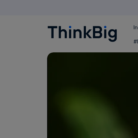
I
Blogthinkbig.com
#