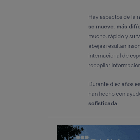
Este iden
conecte s
Típicame
Hay aspectos de la na
Si util
se mueve, más difíc
realiz
hayan 
mucho, rápido y su 
Si util
abejas resultan inso
únicam
internacional de esp
Puedes ge
inferior 
recopilar informació
Para más 
Durante diez años es
han hecho con ayud
sofisticada
.