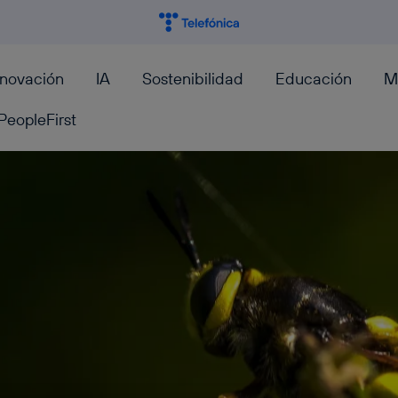
nnovación
IA
Sostenibilidad
Educación
M
PeopleFirst