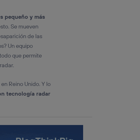
rsona que
tificador.
s pequeño y más
sis se
 esto. Se mueven
 hogar que
saparición de las
sará
os? Un equipo
étodo que permite
n la parte
onsenthub”)
.
radar.
 en Reino Unido. Y lo
n tecnología radar