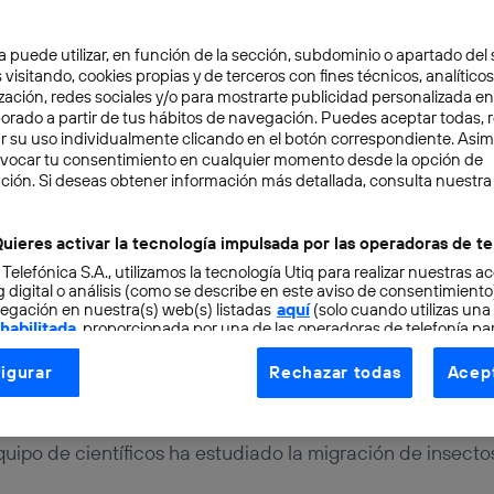
a puede utilizar, en función de la sección, subdominio o apartado del 
 visitando, cookies propias y de terceros con fines técnicos, analíticos
zación, redes sociales y/o para mostrarte publicidad personalizada e
aborado a partir de tus hábitos de navegación. Puedes aceptar todas, 
r su uso individualmente clicando en el botón correspondiente. Asi
evocar tu consentimiento en cualquier momento desde la opción de
ITAL
2 min
ción. Si deseas obtener información más detallada, consulta nuestra
entíficos han monitorizad
uieres activar la tecnología impulsada por las operadoras de te
 Telefónica S.A., utilizamos la tecnología Utiq para realizar nuestras a
n de insectos con un ra
 digital o análisis (como se describe en este aviso de consentimient
egación en nuestra(s) web(s) listadas
aquí
(solo cuando utilizas una
 habilitada
, proporcionada por una de las operadoras de telefonía par
tu consentimiento en cada página web).
igurar
Rechazar todas
Acept
ogía Utiq está diseñada con la privacidad como prioridad ofreciéndot
ogía utiliza un identificador cifrado creado por tu
operadora de tele
o tu dirección IP y otra información de la cuenta de cliente de telec
uipo de científicos ha estudiado la migración de insecto
 a la conexión que utilizas (p. ej., número de teléfono móvil).