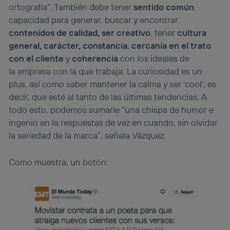
personalizado, ya que se basará únicamente en la
ortografía”. También debe tener
sentido común
,
navegación del usuario del móvil.
capacidad para generar, buscar y encontrar
Puedes gestionar los consentimientos Utiq seleccionando
contenidos de calidad, ser creativo
, tener
cultura
“Administrar Utiq” en la parte inferior de esta página web o
general, carácter, constancia
,
cercanía en el trato
visitando el
portal de privacidad de Utiq
con el cliente
y
coherencia
con los ideales de
(“consenthub”)
. Para más información, consulta
la
política de privacidad de Utiq
.
la empresa con la que trabaja. La curiosidad es un
plus, así como saber mantener la calma y ser ‘cool’, es
decir, que esté al tanto de las últimas tendencias. A
todo esto, podemos sumarle “una chispa de humor e
ingenio en la respuestas de vez en cuando, sin olvidar
la seriedad de la marca”, señala Vázquez.
Como muestra, un botón: