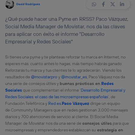
David Rodríguez
¿Qué puede hacer una Pyme en RRSS? Paco Vázquez,
Social Media Manager de Movistar, nos da las claves
para aplicar con éxito el informe "Desarrollo
Empresarial y Redes Sociales"
Si tienes una pyme y te planteas reforzar tu marca en Internet, no
esperes más: cuanto antes lo hagas, más tiempo habrás ganado.
Reforzarás tu marca y tus clientes te lo agradecerán. Viendo los
resultados de
@movistarpro
y
@movistar_es
, Paco Váquez nos da
una serie de consejos útiles y
buenas prácticas en
Redes
Sociales
que complementan el informe ‘
Desarrollo Empresarial y
Redes Sociales: el caso de las microempresas españolas
’, de
Fundación Telefónica y
Red.es
.
Paco Vázquez
dirige un equipo
de Community Managers que en redes gestionan 3.000 mensajes
diarios y 700 atenciones de servicio al cliente. El Social Media
Manager de Movistar nos da una serie de
consejos útiles
para que
microempresas y emprendedores establezcan su
estrategia en