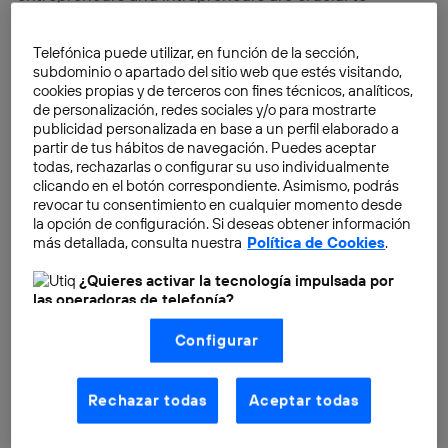
Europe’s future growth and critical to providing
employment opportunities, particularly among the
Telefónica puede utilizar, en función de la sección,
young, Navarro said.
subdominio o apartado del sitio web que estés visitando,
cookies propias y de terceros con fines técnicos, analíticos,
de personalización, redes sociales y/o para mostrarte
publicidad personalizada en base a un perfil elaborado a
partir de tus hábitos de navegación. Puedes aceptar
todas, rechazarlas o configurar su uso individualmente
clicando en el botón correspondiente. Asimismo, podrás
revocar tu consentimiento en cualquier momento desde
la opción de configuración. Si deseas obtener información
más detallada, consulta nuestra
Política de Cookies
.
¿Quieres activar la tecnología impulsada por
las operadoras de telefonía?
Nosotros, Telefónica S.A., utilizamos la tecnología Utiq para
Configurar
realizar nuestras acciones de marketing digital o análisis
(como se describe en este aviso de consentimiento)
basadas en tu navegación en nuestra(s) web(s)
listadas
aquí
(solo cuando utilizas una
conexión a
Rechazar todas
Aceptar todas
internet habilitada
, proporcionada por una de las
operadoras de telefonía participantes, y otorgas tu
consentimiento en cada página web).