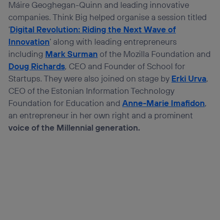
Máire Geoghegan-Quinn and leading innovative
(“consenthub”)
. Para más información, consulta
la
política de privacidad de Utiq
.
companies. Think Big helped organise a session titled
‘
Digital Revolution: Riding the Next Wave of
Innovation
’ along with leading entrepreneurs
including
Mark Surman
of the Mozilla Foundation and
Doug Richards
, CEO and Founder of School for
Startups. They were also joined on stage by
Erki Urva
,
CEO of the Estonian Information Technology
Foundation for Education and
Anne-Marie Imafidon
,
an entrepreneur in her own right and a prominent
voice of the Millennial generation.