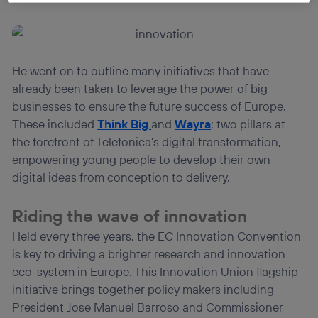
La tecnología Utiq está diseñada con la privacidad como
prioridad ofreciéndote elección y control.
La tecnología utiliza un identificador cifrado creado por tu
operadora de telefonía
, utilizando tu dirección IP y otra
He went on to outline many initiatives that have
información de la cuenta de cliente de
already been taken to leverage the power of big
telecomunicaciones vinculada a la conexión que utilizas
(p. ej., número de teléfono móvil).
businesses to ensure the future success of Europe.
Este identificador se asigna a la conexión de internet, por
These included
Think Big
and
Wayra
; two pillars at
lo que cualquier persona que conecte su dispositivo y
the forefront of Telefonica’s digital transformation,
consienta el uso de la tecnología recibirá el mismo
empowering young people to develop their own
identificador. Típicamente:
digital ideas from conception to delivery.
Si utilizas una
conexión de banda ancha
(p. ej., Wi-Fi),
el marketing o análisis se realizará en función de las
actividades de navegación de los miembros del hogar
Riding the wave of innovation
que hayan dado su consentimiento.
Held every three years, the EC Innovation Convention
Si utilizas
datos móviles
, el marketing será más
is key to driving a brighter research and innovation
personalizado, ya que se basará únicamente en la
navegación del usuario del móvil.
eco-system in Europe. This Innovation Union flagship
Puedes gestionar los consentimientos Utiq seleccionando
initiative brings together policy makers including
“Administrar Utiq” en la parte inferior de esta página web o
President Jose Manuel Barroso and Commissioner
visitando el
portal de privacidad de Utiq