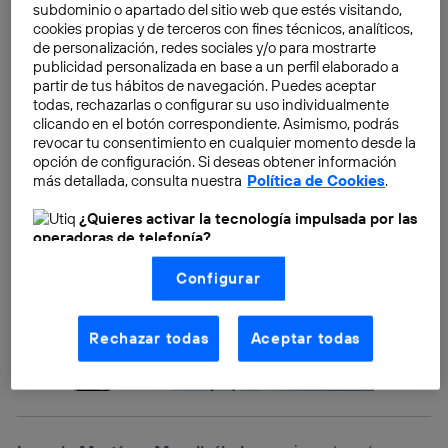
¿cómo hemos logrado mantenernos unidos y superar
subdominio o apartado del sitio web que estés visitando,
desafíos tan diversos a lo largo de millones de años?
cookies propias y de terceros con fines técnicos, analíticos,
de personalización, redes sociales y/o para mostrarte
publicidad personalizada en base a un perfil elaborado a
partir de tus hábitos de navegación. Puedes aceptar
todas, rechazarlas o configurar su uso individualmente
clicando en el botón correspondiente. Asimismo, podrás
revocar tu consentimiento en cualquier momento desde la
opción de configuración. Si deseas obtener información
más detallada, consulta nuestra
Política de Cookies
.
¿Quieres activar la tecnología impulsada por las
operadoras de telefonía?
Nosotros, Telefónica S.A., utilizamos la tecnología Utiq para
Configurar
realizar nuestras acciones de marketing digital o análisis
(como se describe en este aviso de consentimiento)
basadas en tu navegación en nuestra(s) web(s)
listadas
aquí
(solo cuando utilizas una
conexión a
Rechazar todas
Aceptar todas
internet habilitada
, proporcionada por una de las
operadoras de telefonía participantes, y otorgas tu
consentimiento en cada página web).
La tecnología Utiq está diseñada con la privacidad como
prioridad ofreciéndote elección y control.