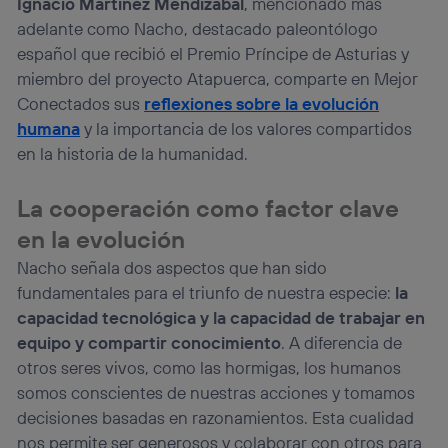
Ignacio Martínez Mendizábal
, mencionado más
La tecnología utiliza un identificador cifrado creado por tu
operadora de telefonía
, utilizando tu dirección IP y otra
adelante como Nacho, destacado paleontólogo
información de la cuenta de cliente de
español que recibió el Premio Príncipe de Asturias y
telecomunicaciones vinculada a la conexión que utilizas
miembro del proyecto Atapuerca, comparte en Mejor
(p. ej., número de teléfono móvil).
Conectados sus
reflexiones sobre la evolución
Este identificador se asigna a la conexión de internet, por lo
humana
y la importancia de los valores compartidos
que cualquier persona que conecte su dispositivo y
consienta el uso de la tecnología recibirá el mismo
en la historia de la humanidad.
identificador. Típicamente:
Si utilizas una
conexión de banda ancha
(p. ej., Wi-Fi),
La cooperación como factor clave
el marketing o análisis se realizará en función de las
actividades de navegación de los miembros del hogar
en la evolución
que hayan dado su consentimiento.
Nacho señala dos aspectos que han sido
Si utilizas
datos móviles
, el marketing será más
fundamentales para el triunfo de nuestra especie:
la
personalizado, ya que se basará únicamente en la
navegación del usuario del móvil.
capacidad tecnológica y la capacidad de trabajar en
equipo y compartir conocimiento
. A diferencia de
Puedes gestionar los consentimientos Utiq seleccionando
“Administrar Utiq” en la parte inferior de esta página web o
otros seres vivos, como las hormigas, los humanos
visitando el
portal de privacidad de Utiq
somos conscientes de nuestras acciones y tomamos
(“consenthub”)
. Para más información, consulta
decisiones basadas en razonamientos. Esta cualidad
la
política de privacidad de Utiq
.
nos permite ser generosos y colaborar con otros para