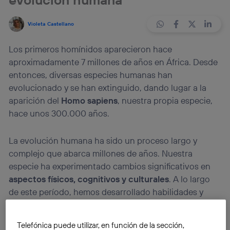
Violeta Castellano
Los primeros homínidos aparecieron hace
aproximadamente 7 millones de años en África. Desde
entonces, diversas especies humanas han
evolucionado y se han extinguido, dando lugar a la
aparición del
Homo sapiens
, nuestra propia especie,
hace unos 300.000 años.
La evolución humana ha sido un proceso largo y
complejo que abarca millones de años. Nuestra
especie ha experimentado cambios significativos en
aspectos físicos, cognitivos y culturales
. A lo largo
de este período, hemos desarrollado habilidades y
herramientas que nos han permitido
adaptarnos y
prosperar
en una amplia variedad de entornos. Pero,
Telefónica puede utilizar, en función de la sección,