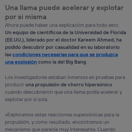
el marketing o análisis se realizará en función de las
Una llama puede acelerar y explotar
actividades de navegación de los miembros del hogar
que hayan dado su consentimiento.
por si misma
Si utilizas
datos móviles
, el marketing será más
Ahora puede haber una explicación para todo esto.
personalizado, ya que se basará únicamente en la
Un equipo de científicos de la Universidad de Florida
navegación del usuario del móvil.
(EE.UU.), liderado por el doctor Kareem Ahmed, ha
Puedes gestionar los consentimientos Utiq seleccionando
podido descubrir por casualidad en su laboratorio
“Administrar Utiq” en la parte inferior de esta página web o
visitando el
portal de privacidad de Utiq
las
condiciones necesarias para que se produzca
(“consenthub”)
. Para más información, consulta
una explosión
como la del Big Bang
.
la
política de privacidad de Utiq
.
Los investigadores estaban inmersos en pruebas para
producir
una propulsión de chorro hipersónico
cuando descubrieron que una llama podía acelerar y
explotar por si sola.
«Exploramos estas reacciones supersónicas para la
propulsión, y como resultado, encontramos un
mecanismo que parecía muy interesante. Cuando