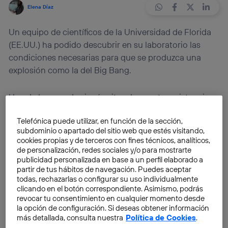
Elena Díaz
Un equipo de científicos de la Universidad de Florida
(EE.UU.) ha podido descubrir en su laboratorio las
condiciones necesarias para que se produzca una
explosión como la del Big Bang.
Una de las grandes incógnitas de nuestra existencia
es cómo se origino el universo y con el nuestra
Telefónica puede utilizar, en función de la sección,
existencia.
¿Cómo es posible que se formaran las
subdominio o apartado del sitio web que estés visitando,
estrellas, planetas y galaxias? Para buscar
cookies propias y de terceros con fines técnicos, analíticos,
respuestas a estas preguntas surgió la
famosa teoría
de personalización, redes sociales y/o para mostrarte
publicidad personalizada en base a un perfil elaborado a
del Big Bang
o ‘Gran Explosión’
.
partir de tus hábitos de navegación. Puedes aceptar
todas, rechazarlas o configurar su uso individualmente
¿Puede explicar esta teoría el origen del universo?
clicando en el botón correspondiente. Asimismo, podrás
revocar tu consentimiento en cualquier momento desde
Argumenta que el universo, tal y como lo conocemos
la opción de configuración. Si deseas obtener información
hoy, se originó
hace 13.700 millones de años
como
más detallada, consulta nuestra
Política de Cookies
.
consecuencia de una gran explosión en el espacio