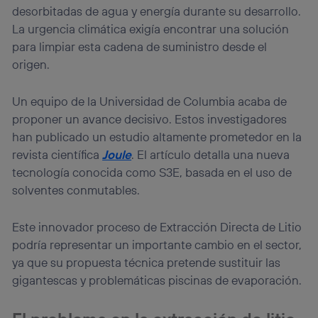
navegación del usuario del móvil.
desorbitadas de agua y energía durante su desarrollo.
Puedes gestionar los consentimientos Utiq seleccionando
La urgencia climática exigía encontrar una solución
“Administrar Utiq” en la parte inferior de esta página web o
para limpiar esta cadena de suministro desde el
visitando el
portal de privacidad de Utiq
origen.
(“consenthub”)
. Para más información, consulta
la
política de privacidad de Utiq
.
Un equipo de la Universidad de Columbia acaba de
proponer un avance decisivo. Estos investigadores
han publicado un estudio altamente prometedor en la
revista científica
Joule
. El artículo detalla una nueva
tecnología conocida como S3E, basada en el uso de
solventes conmutables.
Este innovador proceso de Extracción Directa de Litio
podría representar un importante cambio en el sector,
ya que su propuesta técnica pretende sustituir las
gigantescas y problemáticas piscinas de evaporación.