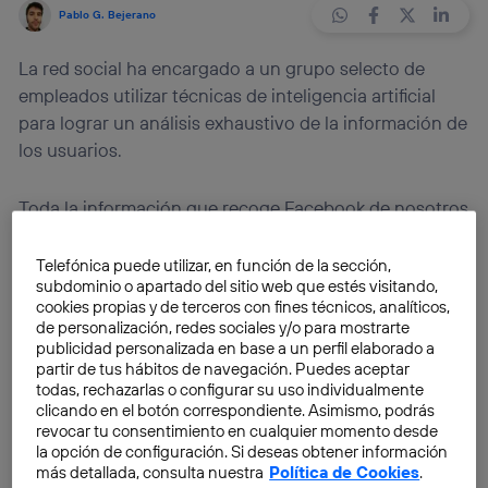
Pablo G. Bejerano
La red social ha encargado a un grupo selecto de
empleados utilizar técnicas de inteligencia artificial
para lograr un análisis exhaustivo de la información de
los usuarios.
Toda la información que recoge Facebook de nosotros
estará a disposición de un equipo de ocho personas
que la compañía ha reclutado con el fin de buscar
Telefónica puede utilizar, en función de la sección,
subdominio o apartado del sitio web que estés visitando,
técnicas de inteligencia artificial, para analizar los
cookies propias y de terceros con fines técnicos, analíticos,
datos de los usuarios. Se encargarán de deducir
de personalización, redes sociales y/o para mostrarte
acontecimientos que no aparezcan explícitamente en
publicidad personalizada en base a un perfil elaborado a
partir de tus hábitos de navegación. Puedes aceptar
la red social o
las emociones de las personas
todas, rechazarlas o configurar su uso individualmente
respecto a diferentes estímulos
. Se trata de un
clicando en el botón correspondiente. Asimismo, podrás
esfuerzo por personalizar los anuncios, que contempla
revocar tu consentimiento en cualquier momento desde
la opción de configuración. Si deseas obtener información
un software tremendamente avanzado.
más detallada, consulta nuestra
Política de Cookies
.