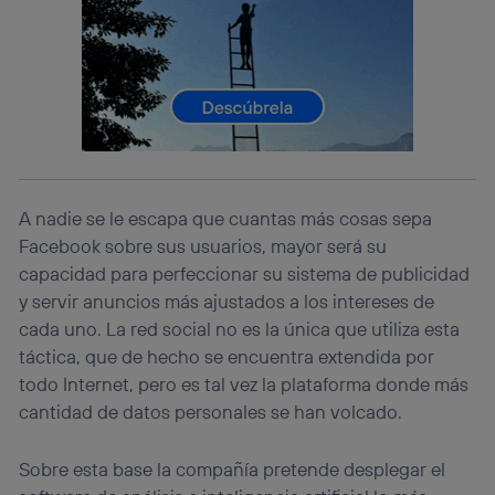
el marketing o análisis se realizará en función de las
actividades de navegación de los miembros del hogar
que hayan dado su consentimiento.
Si utilizas
datos móviles
, el marketing será más
personalizado, ya que se basará únicamente en la
navegación del usuario del móvil.
Puedes gestionar los consentimientos Utiq seleccionando
“Administrar Utiq” en la parte inferior de esta página web o
visitando el
portal de privacidad de Utiq
A nadie se le escapa que cuantas más cosas sepa
(“consenthub”)
. Para más información, consulta
Facebook sobre sus usuarios, mayor será su
la
política de privacidad de Utiq
.
capacidad para perfeccionar su sistema de publicidad
y servir anuncios más ajustados a los intereses de
cada uno. La red social no es la única que utiliza esta
táctica, que de hecho se encuentra extendida por
todo Internet, pero es tal vez la plataforma donde más
cantidad de datos personales se han volcado.
Sobre esta base la compañía pretende desplegar el