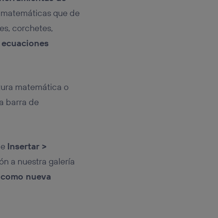
as matemáticas que de
des, corchetes,
 ecuaciones
atura matemática o
a barra de
de
Insertar >
n a nuestra galería
 como nueva