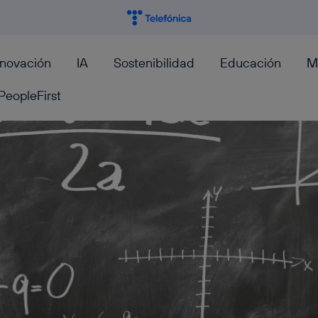
nnovación
IA
Sostenibilidad
Educación
M
PeopleFirst