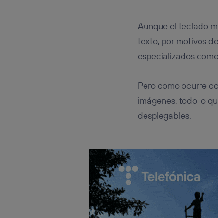
Este iden
conecte s
Típicame
Aunque el teclado m
Si util
texto, por motivos d
realiz
hayan 
especializados com
Si util
únicam
Pero como ocurre con
Puedes ge
inferior 
imágenes, todo lo qu
Para más 
desplegables.