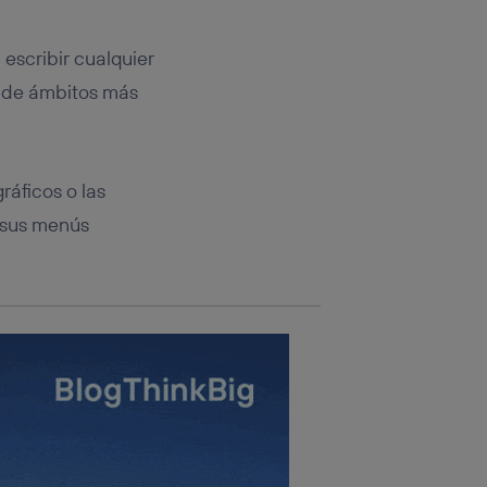
rsona que
tificador.
 escribir cualquier
sis se
s de ámbitos más
 hogar que
sará
ráficos o las
n la parte
onsenthub”)
.
e sus menús