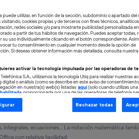
a puede utilizar, en función de la sección, subdominio o apartado del 
 visitando, cookies propias y de terceros con fines técnicos, analíticos
zación, redes sociales y/o para mostrarte publicidad personalizada e
aborado a partir de tus hábitos de navegación. Puedes aceptar todas, 
r su uso individualmente clicando en el botón correspondiente. Asi
evocar tu consentimiento en cualquier momento desde la opción de
TAL
3 min
ción. Si deseas obtener información más detallada, consulta nuestra
es añadir fórmulas, ecu
uieres activar la tecnología impulsada por las operadoras de te
 Telefónica S.A., utilizamos la tecnología Utiq para realizar nuestras a
 a tus documentos desd
 digital o análisis (como se describe en este aviso de consentimient
egación en nuestra(s) web(s) listadas
aquí
(solo cuando utilizas una
 habilitada
, proporcionada por una de las operadoras de telefonía par
tu consentimiento en cada página web).
igurar
Rechazar todas
Acept
ogía Utiq está diseñada con la privacidad como prioridad ofreciéndot
ogía utiliza un identificador cifrado creado por tu
operadora de tele
o tu dirección IP y otra información de la cuenta de cliente de telec
s, integrales, ecuaciones… La notación matemática tamb
 a la conexión que utilizas (p. ej., número de teléfono móvil).
fice con relativa facilidad.