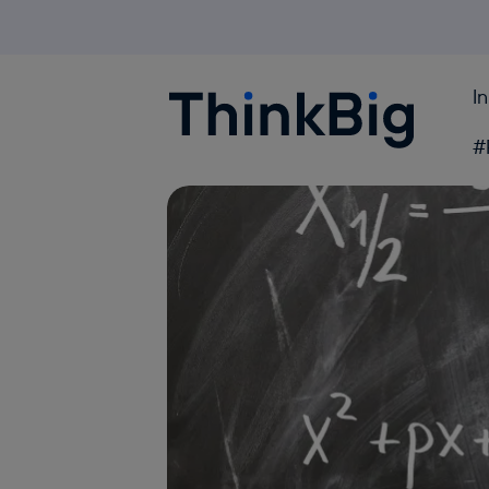
I
Blogthinkbig.com
#