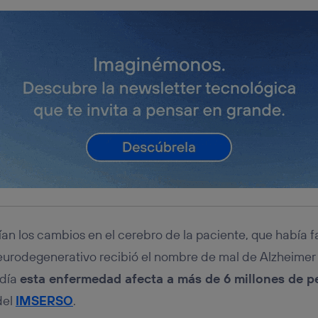
rían los cambios en el cerebro de la paciente, que había 
eurodegenerativo recibió el nombre de mal de Alzheimer
 día
esta enfermedad afecta a más de 6 millones de 
del
IMSERSO
.