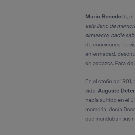
Este iden
conecte s
Típicame
Mario Benedetti
, e
Si util
está lleno de memor
realiz
hayan 
simulacro, nadie sab
Si util
de conexiones nervi
únicam
enfermedad, descrit
Puedes ge
inferior 
en pedazos. Para dej
Para más 
En el otoño de 1901,
vida:
Auguste Deter
había sufrido en el ú
memoria, decía Bene
que inundaban sus n