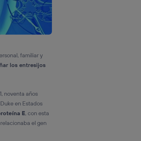
rsonal, familiar y
ar los entresijos
91, noventa años
e Duke en Estados
roteína E
, con esta
 relacionaba el gen