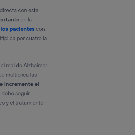
 directa con este
portante
en la
 los pacientes
con
iplica por cuatro la
 el mal de Alzheimer
ue multiplica las
 incremente el
ón debe seguir
co y el tratamiento