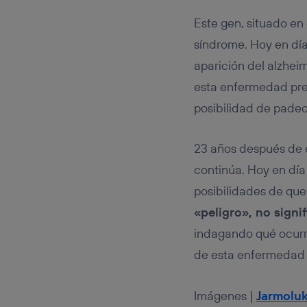
Este gen, situado en
síndrome. Hoy en dí
aparición del alzheim
esta enfermedad pres
posibilidad de padec
23 años después de e
continúa. Hoy en dí
posibilidades de qu
«peligro», no signi
indagando qué ocurre
de esta enfermedad es
Imágenes |
Jarmolu