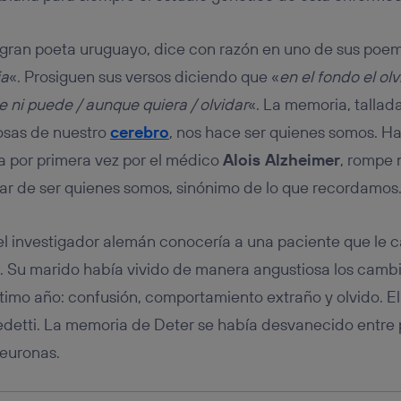
tificador se asigna a la conexión de internet, por lo que cualquier pe
u dispositivo y consienta el uso de la tecnología recibirá el mismo iden
nte:
l gran poeta uruguayo, dice con razón en uno de sus poe
izas una
conexión de banda ancha
(p. ej., Wi-Fi), el marketing o análi
ia
«. Prosiguen sus versos diciendo que «
en el fondo el ol
ará en función de las actividades de navegación de los miembros del
dado su consentimiento.
e ni puede / aunque quiera / olvidar
«. La memoria, tallad
izas
datos móviles
, el marketing será más personalizado, ya que se ba
osas de nuestro
cerebro
, nos hace ser quienes somos. H
ente en la navegación del usuario del móvil.
a por primera vez por el médico
Alois Alzheimer
, rompe 
stionar los consentimientos Utiq seleccionando “Administrar Utiq” e
de esta página web o visitando el
portal de privacidad de Utiq (“c
ar de ser quienes somos, sinónimo de lo que recordamos
información, consulta la
política de privacidad de Utiq
.
 el investigador alemán conocería a una paciente que le c
. Su marido había vivido de manera angustiosa los cambi
ltimo año: confusión, comportamiento extraño y olvido. El
detti. La memoria de Deter se había desvanecido entre 
euronas.