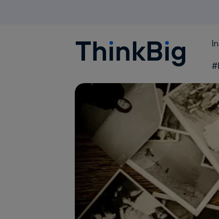
I
Blogthinkbig.com
#