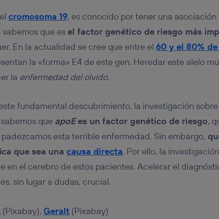
 el
cromosoma 19
, es conocido por tener una asociación
a sabemos que es
el factor genético de riesgo más im
er. En la actualidad se cree que entre el
60 y el 80% de
entan la «forma» E4 de este gen. Heredar este alelo mult
er la
enfermedad del olvido
.
ste fundamental descubrimiento, la investigación sobre
a sabemos que
apoE
es un
factor genético de riesgo
, q
e padezcamos esta terrible enfermedad. Sin embargo,
que
fica que sea una
causa directa
. Por ello, la investigaci
 en el cerebro de estos pacientes. Acelerar el diagnósti
, sin lugar a dudas, crucial.
k
(Pixabay),
Geralt
(Pixabay)