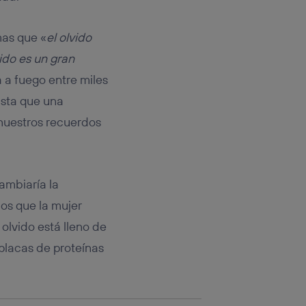
rsona que
tificador.
mas que «
el olvido
sis se
vido es un gran
 hogar que
a a fuego entre miles
sará
asta que una
nuestros recuerdos
n la parte
onsenthub”)
.
.
ambiaría la
os que la mujer
 olvido está lleno de
placas de proteínas