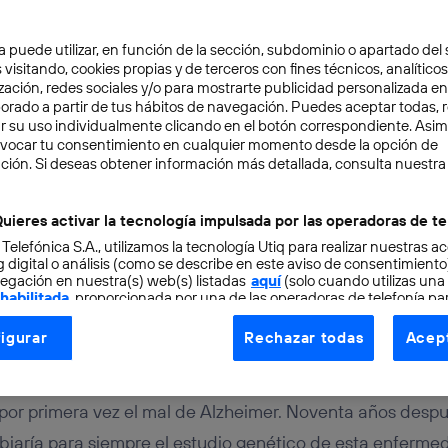
a puede utilizar, en función de la sección, subdominio o apartado del 
 visitando, cookies propias y de terceros con fines técnicos, analíticos
zación, redes sociales y/o para mostrarte publicidad personalizada e
aborado a partir de tus hábitos de navegación. Puedes aceptar todas, 
r su uso individualmente clicando en el botón correspondiente. Asi
evocar tu consentimiento en cualquier momento desde la opción de
ción. Si deseas obtener información más detallada, consulta nuestra
OCIMIENTO
3 min
ue cambió para siempre 
uieres activar la tecnología impulsada por las operadoras de te
 Telefónica S.A., utilizamos la tecnología Utiq para realizar nuestras a
ación sobre el Alzheimer
 digital o análisis (como se describe en este aviso de consentimient
egación en nuestra(s) web(s) listadas
aquí
(solo cuando utilizas una
 habilitada
, proporcionada por una de las operadoras de telefonía par
tu consentimiento en cada página web).
igurar
Rechazar todas
Acept
ogía Utiq está diseñada con la privacidad como prioridad ofreciéndot
ogía utiliza un identificador cifrado creado por tu
operadora de tele
o tu dirección IP y otra información de la cuenta de cliente de telec
 por primera vez el mal de Alzheimer. Noventa años despu
 a la conexión que utilizas (p. ej., número de teléfono móvil).
iaría para siempre el estudio genético de esta enferme