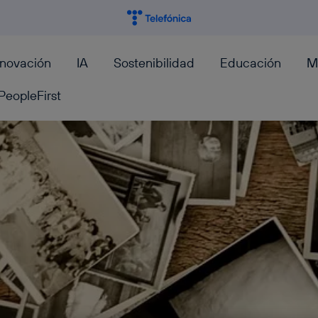
nnovación
IA
Sostenibilidad
Educación
M
PeopleFirst