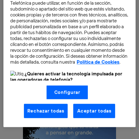
Telefónica puede utilizar, en función de la sección,
energía renovable por viento o radiación solar. La
subdominio o apartado del sitio web que estés visitando,
ventaja de este método es que sólo necesita que la
cookies propias y de terceros con fines técnicos, analíticos,
de personalización, redes sociales y/o para mostrarte
planta crezca en un medio saturado de agua, por
publicidad personalizada en base a un perfil elaborado a
ejemplo, un
pantano
, un
arrozal
o un
jardín
, para
partir de tus hábitos de navegación. Puedes aceptar
generar energía de forma
continua
. Por tanto, esta
todas, rechazarlas o configurar su uso individualmente
clicando en el botón correspondiente. Asimismo, podrás
tecnología podría integrarse con la energía eólica o
revocar tu consentimiento en cualquier momento desde
solar para subsanar los problemas de intermitencia, ya
la opción de configuración. Si deseas obtener información
que funciona de forma ininterrumpida, incluso por la
más detallada, consulta nuestra
Política de Cookies
.
noche y cuando no hay viento.
¿Quieres activar la tecnología impulsada por
las operadoras de telefonía?
Nosotros, Telefónica S.A., utilizamos la tecnología Utiq para
Configurar
realizar nuestras acciones de marketing digital o análisis
(como se describe en este aviso de consentimiento)
basadas en tu navegación en nuestra(s) web(s)
listadas
aquí
(solo cuando utilizas una
conexión a
Rechazar todas
Aceptar todas
internet habilitada
, proporcionada por una de las
operadoras de telefonía participantes, y otorgas tu
consentimiento en cada página web).
La tecnología Utiq está diseñada con la privacidad como
prioridad ofreciéndote elección y control.