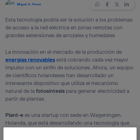
Miguel A. Perez
Esta tecnología podría ser la solución a los problemas
de acceso a la red eléctrica en zonas remotas con
grandes extensiones de arrozales y humedales
La innovación en el mercado de la producción de
energías renovables
está cobrando cada vez mayor
impulso con un sinfín de soluciones. Ahora, un equipo
de científicos holandeses han desarrollado un
interesante dispositivo que utiliza el mecanismo
natural de la
fotosíntesis
para generar electricidad a
partir de plantas.
Plant-e
es una startup con sede en Wageningen,
Holanda, que está desarrollando una tecnología que
permite generar
electricidad
utilizando plantas como
alternativa a los actuales sistemas de producción de