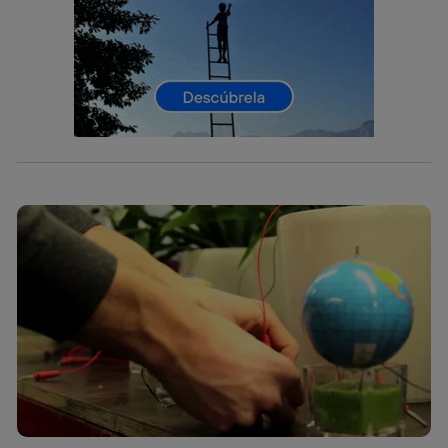
La tecnología utiliza un identificador cifrado creado por tu
operadora de telefonía
, utilizando tu dirección IP y otra
información de la cuenta de cliente de
telecomunicaciones vinculada a la conexión que utilizas
(p. ej., número de teléfono móvil).
Este identificador se asigna a la conexión de internet, por
lo que cualquier persona que conecte su dispositivo y
consienta el uso de la tecnología recibirá el mismo
identificador. Típicamente:
Si utilizas una
conexión de banda ancha
(p. ej., Wi-Fi),
el marketing o análisis se realizará en función de las
actividades de navegación de los miembros del hogar
que hayan dado su consentimiento.
Si utilizas
datos móviles
, el marketing será más
personalizado, ya que se basará únicamente en la
navegación del usuario del móvil.
Puedes gestionar los consentimientos Utiq seleccionando
“Administrar Utiq” en la parte inferior de esta página web o
visitando el
portal de privacidad de Utiq
(“consenthub”)
. Para más información, consulta
la
política de privacidad de Utiq
.