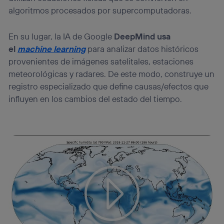
identificador. Típicamente:
algoritmos procesados por supercomputadoras.
Si utilizas una
conexión de banda ancha
(p. ej., Wi-Fi),
el marketing o análisis se realizará en función de las
En su lugar, la IA de Google
DeepMind usa
actividades de navegación de los miembros del hogar
que hayan dado su consentimiento.
el
machine learning
para analizar datos históricos
provenientes de imágenes satelitales, estaciones
Si utilizas
datos móviles
, el marketing será más
personalizado, ya que se basará únicamente en la
meteorológicas y radares. De este modo, construye un
navegación del usuario del móvil.
registro especializado que define causas/efectos que
Puedes gestionar los consentimientos Utiq seleccionando
influyen en los cambios del estado del tiempo.
“Administrar Utiq” en la parte inferior de esta página web o
visitando el
portal de privacidad de Utiq
(“consenthub”)
. Para más información, consulta
la
política de privacidad de Utiq
.
Tu configuración de cookies no permite la visualización de
este contenido
Configurar cookies