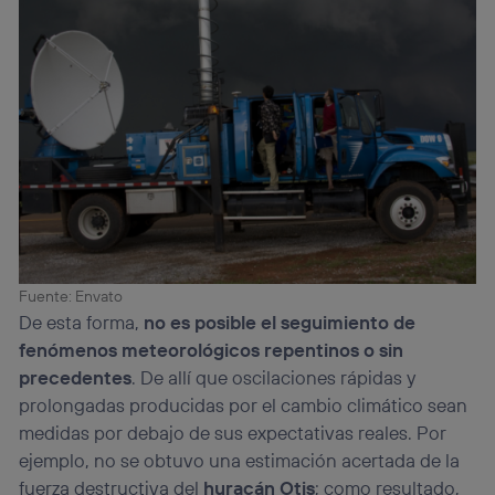
Fuente: Envato
De esta forma,
no es posible el seguimiento de
fenómenos meteorológicos repentinos o sin
precedentes
. De allí que oscilaciones rápidas y
prolongadas producidas por el cambio climático sean
medidas por debajo de sus expectativas reales. Por
ejemplo, no se obtuvo una estimación acertada de la
fuerza destructiva del
huracán Otis
; como resultado,