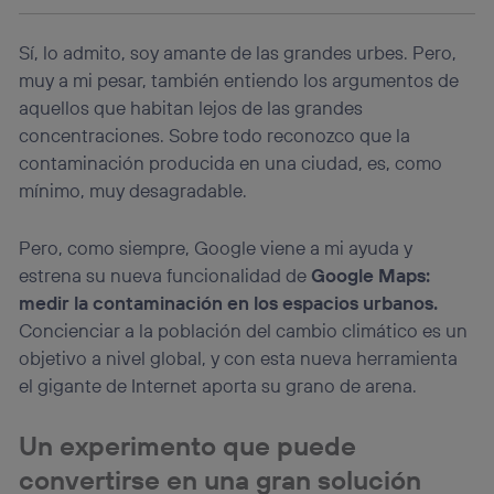
información de la cuenta de cliente de
telecomunicaciones vinculada a la conexión que utilizas
(p. ej., número de teléfono móvil).
Sí, lo admito, soy amante de las grandes urbes. Pero,
Este identificador se asigna a la conexión de internet, por
muy a mi pesar, también entiendo los argumentos de
lo que cualquier persona que conecte su dispositivo y
aquellos que habitan lejos de las grandes
consienta el uso de la tecnología recibirá el mismo
concentraciones. Sobre todo reconozco que la
identificador. Típicamente:
contaminación producida en una ciudad, es, como
Si utilizas una
conexión de banda ancha
(p. ej., Wi-Fi),
mínimo, muy desagradable.
el marketing o análisis se realizará en función de las
actividades de navegación de los miembros del hogar
que hayan dado su consentimiento.
Pero, como siempre, Google viene a mi ayuda y
Si utilizas
datos móviles
, el marketing será más
estrena su nueva funcionalidad de
Google Maps:
personalizado, ya que se basará únicamente en la
medir la contaminación en los espacios urbanos.
navegación del usuario del móvil.
Concienciar a la población del cambio climático es un
Puedes gestionar los consentimientos Utiq seleccionando
“Administrar Utiq” en la parte inferior de esta página web o
objetivo a nivel global, y con esta nueva herramienta
visitando el
portal de privacidad de Utiq
el gigante de Internet aporta su grano de arena.
(“consenthub”)
. Para más información, consulta
la
política de privacidad de Utiq
.
Un experimento que puede
convertirse en una gran solución