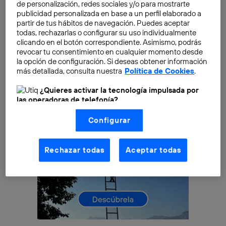
de personalización, redes sociales y/o para mostrarte
que formas parte de un lugar dónde, probablemente,
publicidad personalizada en base a un perfil elaborado a
haya mucha historia escondida. Y únicamente puedes
partir de tus hábitos de navegación. Puedes aceptar
todas, rechazarlas o configurar su uso individualmente
descubrirla permaneciendo allí y saliendo a buscarla.
clicando en el botón correspondiente. Asimismo, podrás
revocar tu consentimiento en cualquier momento desde
la opción de configuración. Si deseas obtener información
más detallada, consulta nuestra
Política de Cookies
.
¿Quieres activar la tecnología impulsada por
las operadoras de telefonía?
Nosotros, Telefónica S.A., utilizamos la tecnología Utiq para
Configurar
realizar nuestras acciones de marketing digital o análisis
(como se describe en este aviso de consentimiento)
basadas en tu navegación en nuestra(s) web(s)
listadas
aquí
(solo cuando utilizas una
conexión a
Rechazar todas
Aceptar todas
internet habilitada
, proporcionada por una de las
operadoras de telefonía participantes, y otorgas tu
consentimiento en cada página web).
La tecnología Utiq está diseñada con la privacidad como
prioridad ofreciéndote elección y control.
La tecnología utiliza un identificador cifrado creado por tu
operadora de telefonía
, utilizando tu dirección IP y otra