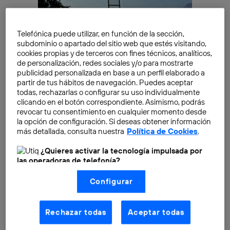
Telefónica puede utilizar, en función de la sección,
Los Glass, esos anteojos futuristas que no tienen
subdominio o apartado del sitio web que estés visitando,
cookies propias y de terceros con fines técnicos, analíticos,
lentes, pero sí una pequeña pantalla que permiten
ver
de personalización, redes sociales y/o para mostrarte
la realidad como si fuese un videojuego
o
sacar una
publicidad personalizada en base a un perfil elaborado a
foto con solo pestañear,
siguen generando interés
partir de tus hábitos de navegación. Puedes aceptar
todas, rechazarlas o configurar su uso individualmente
pese a que aún no están en el mercado para el que los
clicando en el botón correspondiente. Asimismo, podrás
quiera adquirir.
revocar tu consentimiento en cualquier momento desde
la opción de configuración. Si deseas obtener información
más detallada, consulta nuestra
Política de Cookies
.
Cuando en 2012,
Sergei Brin
los mostró en sociedad
fueron muchos los que le auguraban un futuro
¿Quieres activar la tecnología impulsada por
revolucionario. Sin embargo, el mes pasado en la
las operadoras de telefonía?
conferencia I/O de San Francisco -la misma en la que
Nosotros, Telefónica S.A., utilizamos la tecnología Utiq para
Configurar
realizar nuestras acciones de marketing digital o análisis
habían sido presentados hace un año- el gigante de
(como se describe en este aviso de consentimiento)
Internet apenas se refirió a ellos.
basadas en tu navegación en nuestra(s) web(s)
listadas
aquí
(solo cuando utilizas una
conexión a
Rechazar todas
Aceptar todas
internet habilitada
, proporcionada por una de las
operadoras de telefonía participantes, y otorgas tu