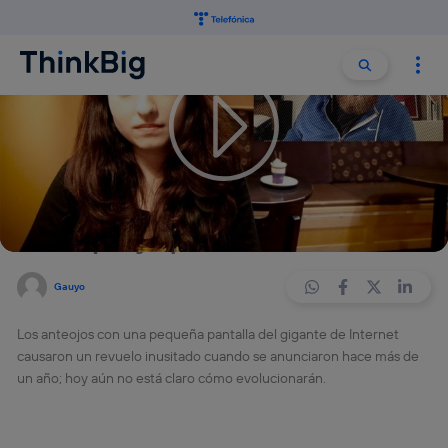
Buscar:
Buscar
Hace 13 años
CIENCIA
GADGETS
MOVISTAR NEXT
SCI-TECH
4 min
Google Glass: ¿revolución o un
furor que ya pasó?
Gauyo
Los anteojos con una pequeña pantalla del gigante de Internet
causaron un revuelo inusitado cuando se anunciaron hace más de
un año; hoy aún no está claro cómo evolucionarán.