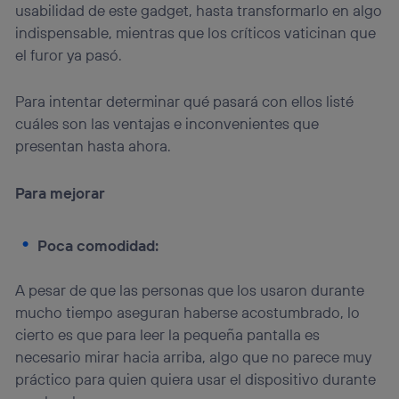
visitando el
portal de privacidad de Utiq
usabilidad de este gadget, hasta transformarlo en algo
(“consenthub”)
. Para más información, consulta
indispensable, mientras que los críticos vaticinan que
la
política de privacidad de Utiq
.
el furor ya pasó.
Para intentar determinar qué pasará con ellos listé
cuáles son las ventajas e inconvenientes que
presentan hasta ahora.
Para mejorar
Poca comodidad:
A pesar de que las personas que los usaron durante
mucho tiempo aseguran haberse acostumbrado, lo
cierto es que para leer la pequeña pantalla es
necesario mirar hacia arriba, algo que no parece muy
práctico para quien quiera usar el dispositivo durante