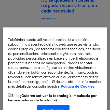
cargadores portátiles para
cada necesidad
Axel Marazzi
Cómo promocionar tu banda
hoy… y mañana
Telefónica puede utilizar, en función de la sección,
subdominio o apartado del sitio web que estés visitando,
Iván Matta
cookies propias y de terceros con fines técnicos, analíticos,
de personalización, redes sociales y/o para mostrarte
Crea programas de audio con
publicidad personalizada en base a un perfil elaborado a
podcasts desde dispositivos
partir de tus hábitos de navegación. Puedes aceptar
todas, rechazarlas o configurar su uso individualmente
móviles
clicando en el botón correspondiente. Asimismo, podrás
Jorge Gobbi
revocar tu consentimiento en cualquier momento desde
la opción de configuración. Si deseas obtener información
más detallada, consulta nuestra
Política de Cookies
.
Los 5 mejores videojuegos
indie del 2014
¿Quieres activar la tecnología impulsada por
las operadoras de telefonía?
Hilda Ramirez
Nosotros, Telefónica S.A., utilizamos la tecnología Utiq para