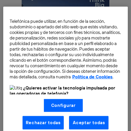
Telefónica puede utilizar, en función de la sección,
subdominio o apartado del sitio web que estés visitando,
cookies propias y de terceros con fines técnicos, analíticos,
de personalización, redes sociales y/o para mostrarte
publicidad personalizada en base a un perfil elaborado a
partir de tus hábitos de navegación. Puedes aceptar
todas, rechazarlas o configurar su uso individualmente
clicando en el botón correspondiente. Asimismo, podrás
revocar tu consentimiento en cualquier momento desde
la opción de configuración. Si deseas obtener información
más detallada, consulta nuestra
Política de Cookies
.
¿Quieres activar la tecnología impulsada por
El servicio que presta Google Maps ha cambiado
las operadoras de telefonía?
desde que apareció por primera vez en nuestras vidas
Nosotros, Telefónica S.A., utilizamos la tecnología Utiq para
Configurar
realizar nuestras acciones de marketing digital o análisis
en 2005 y ha revolucionado la forma que teníamos de
(como se describe en este aviso de consentimiento)
contemplar la superficie terrestre. Las recreaciones de
basadas en tu navegación en nuestra(s) web(s)
listadas
aquí
(solo cuando utilizas una
conexión a
lugares en pantalla en no solo dos, sino también tres
Rechazar todas
Aceptar todas
internet habilitada
, proporcionada por una de las
dimensiones han tomado al relevo a los viejos planos
operadoras de telefonía participantes, y otorgas tu