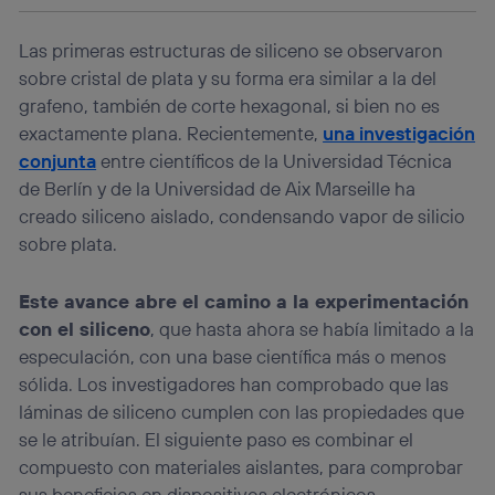
operadora de telefonía
, utilizando tu dirección IP y otra
información de la cuenta de cliente de
Las primeras estructuras de siliceno se observaron
telecomunicaciones vinculada a la conexión que utilizas
sobre cristal de plata y su forma era similar a la del
(p. ej., número de teléfono móvil).
grafeno, también de corte hexagonal, si bien no es
Este identificador se asigna a la conexión de internet, por
lo que cualquier persona que conecte su dispositivo y
exactamente plana. Recientemente,
una investigación
consienta el uso de la tecnología recibirá el mismo
conjunta
entre científicos de la Universidad Técnica
identificador. Típicamente:
de Berlín y de la Universidad de Aix Marseille ha
Si utilizas una
conexión de banda ancha
(p. ej., Wi-Fi),
creado siliceno aislado, condensando vapor de silicio
el marketing o análisis se realizará en función de las
sobre plata.
actividades de navegación de los miembros del hogar
que hayan dado su consentimiento.
Si utilizas
datos móviles
, el marketing será más
Este avance abre el camino a la experimentación
personalizado, ya que se basará únicamente en la
con el siliceno
, que hasta ahora se había limitado a la
navegación del usuario del móvil.
especulación, con una base científica más o menos
Puedes gestionar los consentimientos Utiq seleccionando
sólida. Los investigadores han comprobado que las
“Administrar Utiq” en la parte inferior de esta página web o
visitando el
portal de privacidad de Utiq
láminas de siliceno cumplen con las propiedades que
(“consenthub”)
. Para más información, consulta
se le atribuían. El siguiente paso es combinar el
la
política de privacidad de Utiq
.
compuesto con materiales aislantes, para comprobar
sus beneficios en dispositivos electrónicos.