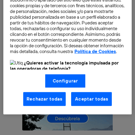
no es el único. Otro que tiene posibilidades de
cookies propias y de terceros con fines técnicos, analíticos,
de personalización, redes sociales y/o para mostrarte
convertirse en un elemento clave para la industria
publicidad personalizada en base a un perfil elaborado a
tecnológica en los próximos años es el
siliceno
.
partir de tus hábitos de navegación. Puedes aceptar
todas, rechazarlas o configurar su uso individualmente
clicando en el botón correspondiente. Asimismo, podrás
revocar tu consentimiento en cualquier momento desde
la opción de configuración. Si deseas obtener información
más detallada, consulta nuestra
Política de Cookies
.
¿Quieres activar la tecnología impulsada por
las operadoras de telefonía?
Nosotros, Telefónica S.A., utilizamos la tecnología Utiq para
Configurar
realizar nuestras acciones de marketing digital o análisis
(como se describe en este aviso de consentimiento)
basadas en tu navegación en nuestra(s) web(s)
listadas
aquí
(solo cuando utilizas una
conexión a
Rechazar todas
Aceptar todas
internet habilitada
, proporcionada por una de las
operadoras de telefonía participantes, y otorgas tu
consentimiento en cada página web).
La tecnología Utiq está diseñada con la privacidad como
prioridad ofreciéndote elección y control.
La tecnología utiliza un identificador cifrado creado por tu