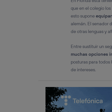
En Florida está teni
Este iden
conecte s
que en el colegio los
Típicame
esto supone
equipar
Si util
realiz
alemán. El senador d
hayan 
de otras lenguas y af
Si util
únicam
Puedes ge
Entre sustituir un s
inferior 
muchas opciones i
Para más 
posturas para todos 
de intereses.