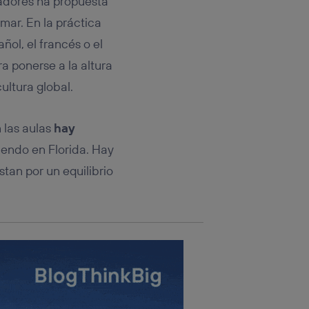
nadores ha propuesta
rsona que
tificador.
mar. En la práctica
ñol, el francés o el
sis se
 hogar que
a ponerse a la altura
ultura global.
sará
n la parte
 las aulas
hay
onsenthub”)
.
iendo en Florida. Hay
tan por un equilibrio