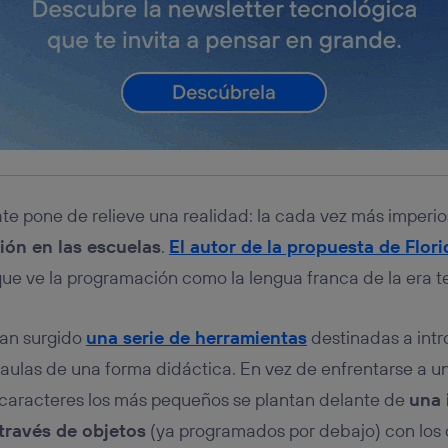
te pone de relieve una realidad: la cada vez más imperi
ón en las escuelas
.
El autor de la propuesta de Flori
que ve la programación como la lengua franca de la era t
han surgido
una serie de herramientas
destinadas a intr
aulas de una forma didáctica. En vez de enfrentarse a un
 caracteres los más pequeños se plantan delante de
una 
 través de objetos
(ya programados por debajo) con los 