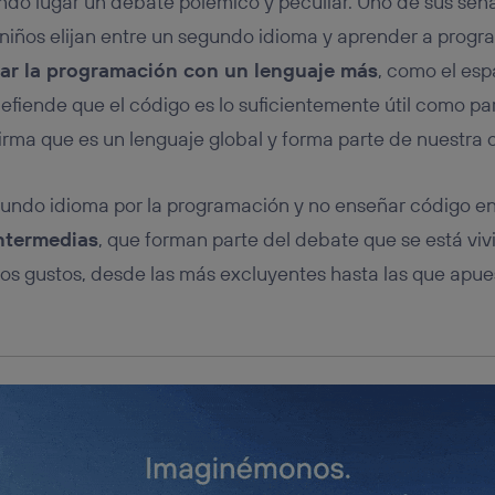
endo lugar un debate polémico y peculiar. Uno de sus se
tificador se asigna a la conexión de internet, por lo que cualquier pe
u dispositivo y consienta el uso de la tecnología recibirá el mismo iden
 niños elijan entre un segundo idioma y aprender a progra
nte:
ar la programación con un lenguaje más
, como el espa
izas una
conexión de banda ancha
(p. ej., Wi-Fi), el marketing o análi
ará en función de las actividades de navegación de los miembros del
efiende que el código es lo suficientemente útil como par
dado su consentimiento.
irma que es un lenguaje global y forma parte de nuestra c
izas
datos móviles
, el marketing será más personalizado, ya que se ba
ente en la navegación del usuario del móvil.
stionar los consentimientos Utiq seleccionando “Administrar Utiq” e
egundo idioma por la programación y no enseñar código en
de esta página web o visitando el
portal de privacidad de Utiq (“c
ntermedias
, que forman parte del debate que se está viv
información, consulta la
política de privacidad de Utiq
.
los gustos, desde las más excluyentes hasta las que apues