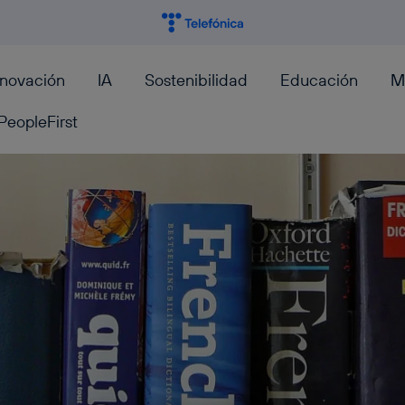
nnovación
IA
Sostenibilidad
Educación
M
PeopleFirst