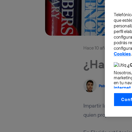
Telefónic
que estés
personali
perfil el
configura
podrás r
Hace 10 años
DIG
configura
Cookies
.
¿Hablas 
¿Q
Nosotros,
marketing
en tu nav
Pablo G. Bejerano
internet
otorgas 
Conf
La tecnol
Impartir la programa
control.
La tecnol
quien propone incluso
utilizand
vinculada