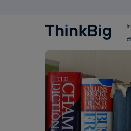
I
Blogthinkbig.com
#