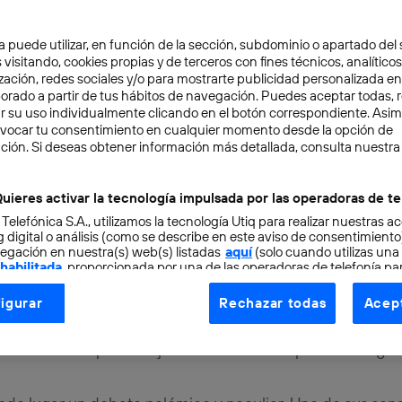
a puede utilizar, en función de la sección, subdominio o apartado del 
 visitando, cookies propias y de terceros con fines técnicos, analíticos
zación, redes sociales y/o para mostrarte publicidad personalizada e
aborado a partir de tus hábitos de navegación. Puedes aceptar todas, 
r su uso individualmente clicando en el botón correspondiente. Asi
evocar tu consentimiento en cualquier momento desde la opción de
ITAL
2 min
ción. Si deseas obtener información más detallada, consulta nuestra
francés o C++?
uieres activar la tecnología impulsada por las operadoras de te
 Telefónica S.A., utilizamos la tecnología Utiq para realizar nuestras a
 digital o análisis (como se describe en este aviso de consentimient
egación en nuestra(s) web(s) listadas
aquí
(solo cuando utilizas una
 habilitada
, proporcionada por una de las operadoras de telefonía par
tu consentimiento en cada página web).
igurar
Rechazar todas
Acept
ogía Utiq está diseñada con la privacidad como prioridad ofreciéndot
ción en las escuelas se está convirtiendo en algo cada v
ogía utiliza un identificador cifrado creado por tu
operadora de tele
 sustituir el aprendizaje de otros idiomas por esta asigna
o tu dirección IP y otra información de la cuenta de cliente de telec
 a la conexión que utilizas (p. ej., número de teléfono móvil).