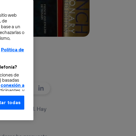
sitio web
, de
n base a un
rechazarlas o
mismo,
Política de
lefonía?
cciones de
o) basadas
conexión a
ticipantes, y
ar todas
e elección y
ez más habitual. Hay
fonía
,
tura.
omunicaciones