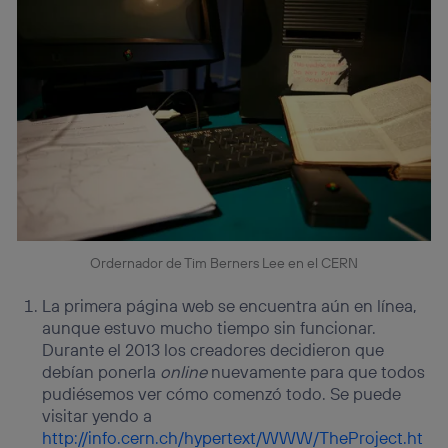
Ordernador de Tim Berners Lee en el CERN
La primera página web se encuentra aún en línea,
aunque estuvo mucho tiempo sin funcionar.
Durante el 2013 los creadores decidieron que
debían ponerla
online
nuevamente para que todos
pudiésemos ver cómo comenzó todo. Se puede
visitar yendo a
http://info.cern.ch/hypertext/WWW/TheProject.ht