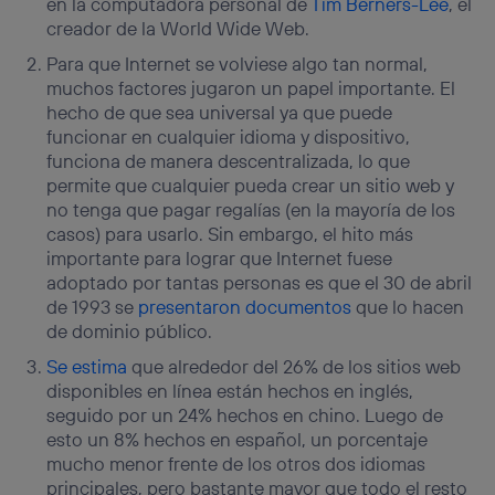
en la computadora personal de
Tim Berners-Lee
, el
identificador. Típicamente:
creador de la World Wide Web.
Si utilizas una
conexión de banda ancha
(p. ej., Wi-Fi),
Para que Internet se volviese algo tan normal,
el marketing o análisis se realizará en función de las
muchos factores jugaron un papel importante. El
actividades de navegación de los miembros del hogar
que hayan dado su consentimiento.
hecho de que sea universal ya que puede
funcionar en cualquier idioma y dispositivo,
Si utilizas
datos móviles
, el marketing será más
funciona de manera descentralizada, lo que
personalizado, ya que se basará únicamente en la
navegación del usuario del móvil.
permite que cualquier pueda crear un sitio web y
no tenga que pagar regalías (en la mayoría de los
Puedes gestionar los consentimientos Utiq seleccionando
“Administrar Utiq” en la parte inferior de esta página web o
casos) para usarlo. Sin embargo, el hito más
visitando el
portal de privacidad de Utiq
importante para lograr que Internet fuese
(“consenthub”)
. Para más información, consulta
adoptado por tantas personas es que el 30 de abril
la
política de privacidad de Utiq
.
de 1993 se
presentaron documentos
que lo hacen
de dominio público.
Se estima
que alrededor del 26% de los sitios web
disponibles en línea están hechos en inglés,
seguido por un 24% hechos en chino. Luego de
esto un 8% hechos en español, un porcentaje
mucho menor frente de los otros dos idiomas
principales, pero bastante mayor que todo el resto