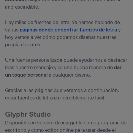
telecomunicaciones vinculada a la conexión que utilizas
imprescindible.
(p. ej., número de teléfono móvil).
Este identificador se asigna a la conexión de internet, por
lo que cualquier persona que conecte su dispositivo y
Hay miles de fuentes de letra. Ya hemos hablado de
consienta el uso de la tecnología recibirá el mismo
varias
páginas donde encontrar fuentes de letra
y
identificador. Típicamente:
hoy vamos a ver cómo podemos diseñar nuestras
Si utilizas una
conexión de banda ancha
(p. ej., Wi-Fi),
propias fuentes.
el marketing o análisis se realizará en función de las
actividades de navegación de los miembros del hogar
que hayan dado su consentimiento.
Una fuente personalizada puede ayudarnos a destacar
Si utilizas
datos móviles
, el marketing será más
más nuestro mensaje y es una buena manera de
dar
personalizado, ya que se basará únicamente en la
un toque personal
a cualquier diseño.
navegación del usuario del móvil.
Puedes gestionar los consentimientos Utiq seleccionando
Gracias a las páginas que veremos a continuación,
“Administrar Utiq” en la parte inferior de esta página web o
visitando el
portal de privacidad de Utiq
crear fuentes de letra es increíblemente fácil.
(“consenthub”)
. Para más información, consulta
la
política de privacidad de Utiq
.
Glyphr Studio
Disponible en versión descargable como programa de
escritorio y como editor online para usar desde el