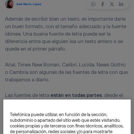
José María López
Además de escribir bien un texto, es importante darle
un buen formato, con el tamaño adecuado y la fuente
idónea. Una buena fuente de letra puede ser la
diferencia entre que alguien lea un texto entero o se
quede en el primer párrafo.
Arial, Times New Roman, Calibri, Lucida, News Gothic
o Cambria son algunas de las fuentes de letra con que
trabajamos a diario.
Las fuentes de letra
están en todas partes
, desde el
mensaje de correo que escribes, la página web que
visitas, los menús de tu navegador web o la interfaz de
Telefónica puede utilizar, en función de la sección,
Facebook o Instagram.
subdominio o apartado del sitio web que estés visitando,
cookies propias y de terceros con fines técnicos, analíticos,
de personalización, redes sociales y/o para mostrarte