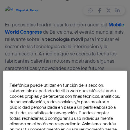
Miguel A. Perez
En pocos días tendrá lugar la edición anual del
Mobile
World Congress
de Barcelona, el evento mundial más
relevante sobre la
tecnología móvil
para impulsar el
sector de las tecnologías de la información y la
comunicación. A medida que se acerca la fecha los
fabricantes calientan motores mostrando algunas
características y novedades sobre los futuros
terminales que se lanzarán al mercado durante los
próximos meses. Para esta ocasión, la compañía
Telefónica puede utilizar, en función de la sección,
Taiwanesa
HTC
ha presentado hoy su nuevo buque
subdominio o apartado del sitio web que estés visitando,
cookies propias y de terceros con fines técnicos, analíticos,
insignia, el
HTC One
.
de personalización, redes sociales y/o para mostrarte
publicidad personalizada en base a un perfil elaborado a
El HTC One, anteriormente conocido como
HTC M7
,
partir de tus hábitos de navegación. Puedes aceptar
todas, rechazarlas o configurar su uso individualmente
pretende convertirse en un duro competidor dentro
clicando en el botón correspondiente. Asimismo, podrás
de la nueva generación de terminales de gama alta
revocar tu consentimiento en cualquier momento desde