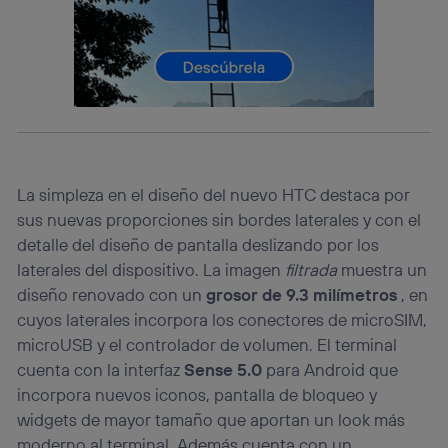
consienta el uso de la tecnología recibirá el mismo
identificador. Típicamente:
Si utilizas una
conexión de banda ancha
(p. ej., Wi-Fi),
el marketing o análisis se realizará en función de las
actividades de navegación de los miembros del hogar
que hayan dado su consentimiento.
Si utilizas
datos móviles
, el marketing será más
personalizado, ya que se basará únicamente en la
navegación del usuario del móvil.
La simpleza en el diseño del nuevo HTC destaca por
Puedes gestionar los consentimientos Utiq seleccionando
“Administrar Utiq” en la parte inferior de esta página web o
sus nuevas proporciones sin bordes laterales y con el
visitando el
portal de privacidad de Utiq
detalle del diseño de pantalla deslizando por los
(“consenthub”)
. Para más información, consulta
laterales del dispositivo. La imagen
filtrada
muestra un
la
política de privacidad de Utiq
.
diseño renovado con un
grosor de 9.3 milímetros
, en
cuyos laterales incorpora los conectores de microSIM,
microUSB y el controlador de volumen. El terminal
cuenta con la interfaz
Sense 5.0
para Android que
incorpora nuevos iconos, pantalla de bloqueo y
widgets de mayor tamaño que aportan un look más
moderno al terminal. Además cuenta con un