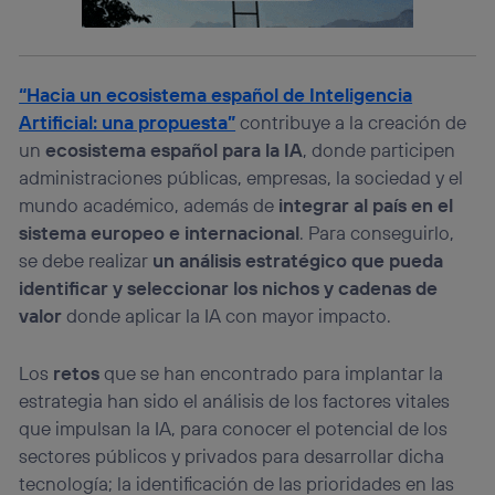
operadora de telefonía
, utilizando tu dirección IP y otra
información de la cuenta de cliente de
telecomunicaciones vinculada a la conexión que utilizas
(p. ej., número de teléfono móvil).
“Hacia un ecosistema español de Inteligencia
Este identificador se asigna a la conexión de internet, por
Artificial: una propuesta”
contribuye a la creación de
lo que cualquier persona que conecte su dispositivo y
consienta el uso de la tecnología recibirá el mismo
un
ecosistema español para la IA
, donde participen
identificador. Típicamente:
administraciones públicas, empresas, la sociedad y el
Si utilizas una
conexión de banda ancha
(p. ej., Wi-Fi),
mundo académico, además de
integrar al país en el
el marketing o análisis se realizará en función de las
sistema europeo e internacional
. Para conseguirlo,
actividades de navegación de los miembros del hogar
se debe realizar
un análisis estratégico que pueda
que hayan dado su consentimiento.
identificar y seleccionar los nichos y cadenas de
Si utilizas
datos móviles
, el marketing será más
personalizado, ya que se basará únicamente en la
valor
donde aplicar la IA con mayor impacto.
navegación del usuario del móvil.
Puedes gestionar los consentimientos Utiq seleccionando
Los
retos
que se han encontrado para implantar la
“Administrar Utiq” en la parte inferior de esta página web o
estrategia han sido el análisis de los factores vitales
visitando el
portal de privacidad de Utiq
(“consenthub”)
. Para más información, consulta
que impulsan la IA, para conocer el potencial de los
la
política de privacidad de Utiq
.
sectores públicos y privados para desarrollar dicha
tecnología; la identificación de las prioridades en las