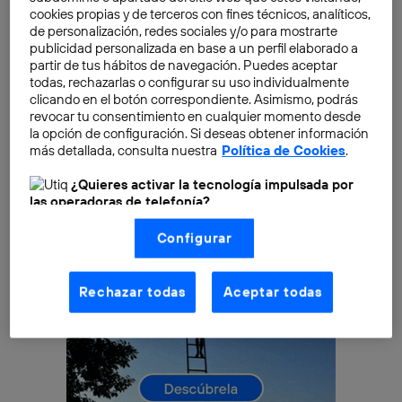
transformación y la economía digital, por lo que su
cookies propias y de terceros con fines técnicos, analíticos,
disponibilidad o carencia afecta al bienestar,
de personalización, redes sociales y/o para mostrarte
publicidad personalizada en base a un perfil elaborado a
prosperidad e igualdad de la sociedad española,
partir de tus hábitos de navegación. Puedes aceptar
según
Félix Arteaga
y
Andrés Ortega
, responsables
todas, rechazarlas o configurar su uso individualmente
del informe.
clicando en el botón correspondiente. Asimismo, podrás
revocar tu consentimiento en cualquier momento desde
la opción de configuración. Si deseas obtener información
más detallada, consulta nuestra
Política de Cookies
.
¿Quieres activar la tecnología impulsada por
las operadoras de telefonía?
Nosotros, Telefónica S.A., utilizamos la tecnología Utiq para
Configurar
realizar nuestras acciones de marketing digital o análisis
(como se describe en este aviso de consentimiento)
basadas en tu navegación en nuestra(s) web(s)
listadas
aquí
(solo cuando utilizas una
conexión a
Rechazar todas
Aceptar todas
internet habilitada
, proporcionada por una de las
operadoras de telefonía participantes, y otorgas tu
consentimiento en cada página web).
La tecnología Utiq está diseñada con la privacidad como
prioridad ofreciéndote elección y control.
La tecnología utiliza un identificador cifrado creado por tu