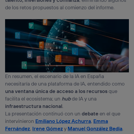
de los retos propuestos al comienzo del informe.
En resumen, el escenario de la IA en España
necesitaría de una plataforma de IA, entendido como
una ventana única de acceso a los recursos
que
facilita el ecosistema; un
hub
de IA y una
infraestructura nacional
.
La presentación continuó con un
debate
en el que
intervinieron
Emiliano López Achurra
,
Emma
Fernández
,
Irene Gómez
y
Manuel González Bedia
.