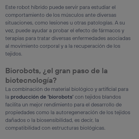
(p. ej., número de teléfono móvil).
Este robot híbrido puede servir para estudiar el
Este identificador se asigna a la conexión de internet, por
comportamiento de los músculos ante diversas
lo que cualquier persona que conecte su dispositivo y
situaciones, como lesiones u otras patologías. A su
consienta el uso de la tecnología recibirá el mismo
vez, puede ayudar a probar el efecto de fármacos y
identificador. Típicamente:
terapias para tratar diversas enfermedades asociadas
Si utilizas una
conexión de banda ancha
(p. ej., Wi-Fi),
el marketing o análisis se realizará en función de las
al movimiento corporal y a la recuperación de los
actividades de navegación de los miembros del hogar
tejidos.
que hayan dado su consentimiento.
Si utilizas
datos móviles
, el marketing será más
Biorobots, ¿el gran paso de la
personalizado, ya que se basará únicamente en la
navegación del usuario del móvil.
biotecnología?
Puedes gestionar los consentimientos Utiq seleccionando
La combinación de material biológico y artificial para
“Administrar Utiq” en la parte inferior de esta página web o
la
producción de ‘biorobots’
con tejidos blandos
visitando el
portal de privacidad de Utiq
(“consenthub”)
. Para más información, consulta
facilita un mejor rendimiento para el desarrollo de
la
política de privacidad de Utiq
.
propiedades como la autoregeneración de los tejidos
dañados o la biosensibilidad, es decir, la
compatibilidad con estructuras biológicas.