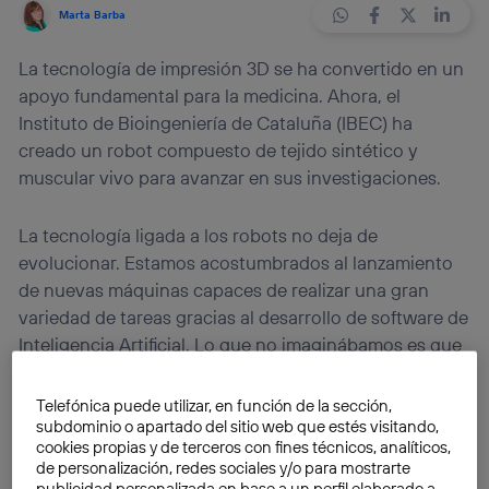
Marta Barba
La tecnología de impresión 3D se ha convertido en un
apoyo fundamental para la medicina. Ahora, el
Instituto de Bioingeniería de Cataluña (IBEC) ha
creado un robot compuesto de tejido sintético y
muscular vivo para avanzar en sus investigaciones.
La tecnología ligada a los robots no deja de
evolucionar. Estamos acostumbrados al lanzamiento
de nuevas máquinas capaces de realizar una gran
variedad de tareas gracias al desarrollo de software de
Inteligencia Artificial. Lo que no imaginábamos es que
pudieran tener algo de humanos.
Telefónica puede utilizar, en función de la sección,
subdominio o apartado del sitio web que estés visitando,
Esto ya es posible. Un grupo de investigadores del
cookies propias y de terceros con fines técnicos, analíticos,
Instituto de Bioingeniería de Cataluña (IBEC)
ha
de personalización, redes sociales y/o para mostrarte
creado, gracias a la tecnología de
bioimpresión 3D
,
publicidad personalizada en base a un perfil elaborado a