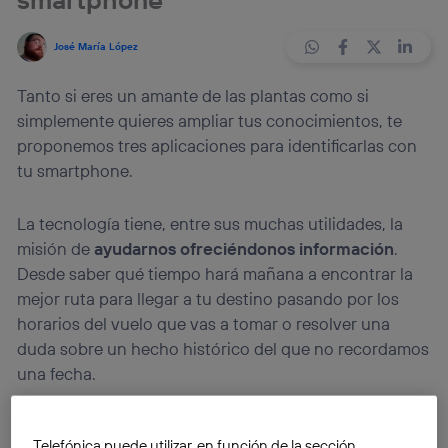
José María López
Tanto si eres un amante de las plantas como si
simplemente quieres ampliar tus conocimientos, te
proponemos tres aplicaciones para identificarlas con
tu smartphone.
La tecnología tiene, entre sus muchas utilidades, la
misión de
ayudarnos ofreciéndonos información
.
Desde saber qué tiempo hará mañana a encontrar la
mejor ruta para llegar a tu destino pasando por los
horarios del vuelo que vas a tomar o resolver una
duda sobre un hecho histórico del que no recordamos
una fecha.
En el caso que nos ocupa, la tecnología hace posible
Telefónica puede utilizar, en función de la sección,