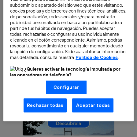
que puedas
saber qué estás viendo
gracias a la
subdominio o apartado del sitio web que estés visitando,
combinación de la cámara de tu smartphone, la
cookies propias y de terceros con fines técnicos, analíticos,
inteligencia artificial y una base de datos que se nutre
de personalización, redes sociales y/o para mostrarte
publicidad personalizada en base a un perfil elaborado a
de internet.
partir de tus hábitos de navegación. Puedes aceptar
todas, rechazarlas o configurar su uso individualmente
clicando en el botón correspondiente. Asimismo, podrás
revocar tu consentimiento en cualquier momento desde
la opción de configuración. Si deseas obtener información
más detallada, consulta nuestra
Política de Cookies
.
¿Quieres activar la tecnología impulsada por
las operadoras de telefonía?
Nosotros, Telefónica S.A., utilizamos la tecnología Utiq para
Configurar
realizar nuestras acciones de marketing digital o análisis
(como se describe en este aviso de consentimiento)
basadas en tu navegación en nuestra(s) web(s)
listadas
aquí
(solo cuando utilizas una
conexión a
Rechazar todas
Aceptar todas
internet habilitada
, proporcionada por una de las
operadoras de telefonía participantes, y otorgas tu
consentimiento en cada página web).
La tecnología Utiq está diseñada con la privacidad como
prioridad ofreciéndote elección y control.