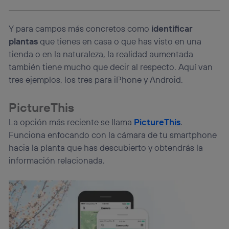
La tecnología utiliza un identificador cifrado creado por tu
operadora de telefonía
, utilizando tu dirección IP y otra
información de la cuenta de cliente de
Y para campos más concretos como
identificar
telecomunicaciones vinculada a la conexión que utilizas
plantas
que tienes en casa o que has visto en una
(p. ej., número de teléfono móvil).
tienda o en la naturaleza, la realidad aumentada
Este identificador se asigna a la conexión de internet, por
también tiene mucho que decir al respecto. Aquí van
lo que cualquier persona que conecte su dispositivo y
consienta el uso de la tecnología recibirá el mismo
tres ejemplos, los tres para iPhone y Android.
identificador. Típicamente:
Si utilizas una
conexión de banda ancha
(p. ej., Wi-Fi),
PictureThis
el marketing o análisis se realizará en función de las
La opción más reciente se llama
PictureThis
.
actividades de navegación de los miembros del hogar
que hayan dado su consentimiento.
Funciona enfocando con la cámara de tu smartphone
Si utilizas
datos móviles
, el marketing será más
hacia la planta que has descubierto y obtendrás la
personalizado, ya que se basará únicamente en la
información relacionada.
navegación del usuario del móvil.
Puedes gestionar los consentimientos Utiq seleccionando
“Administrar Utiq” en la parte inferior de esta página web o
visitando el
portal de privacidad de Utiq
(“consenthub”)
. Para más información, consulta
la
política de privacidad de Utiq
.