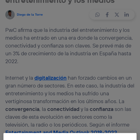
Diego de la Torre
PwC afirma que la industria del entretenimiento y los
medios ha entrado en una era donde la convergencia,
conectividad y confianza son claves. Se prevé más de
un 3% de crecimiento de la industria en España hasta
2022.
Internet y la
digitalización
han forzado cambios en un
gran número de sectores. En este caso, la industria del
entretenimiento y los medios ha sufrido una
vertiginosa transformación en los últimos años. La
convergencia
, la
conectividad
y la
confianza
son las
claves de esta evolución en sectores como la
televisión, la radio o los periódicos. Según el informe
Entertainment and Media Outlook 2018-2022
,