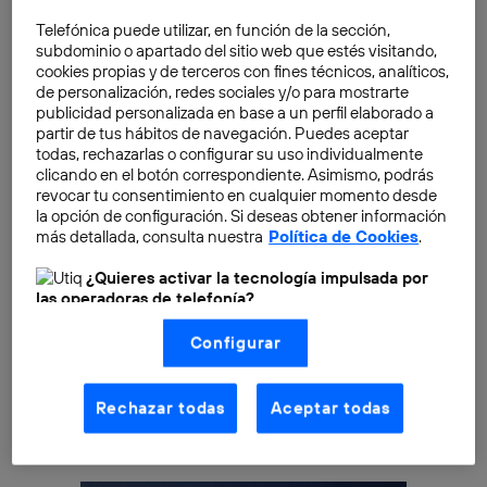
elaborado por
PwC
, las plataformas de televisión,
publicidad digital y realidad virtual serán los puntos
Telefónica puede utilizar, en función de la sección,
subdominio o apartado del sitio web que estés visitando,
fuertes de esta industria. Según sus datos, las
cookies propias y de terceros con fines técnicos, analíticos,
perspectivas de crecimiento de esta
industria en
de personalización, redes sociales y/o para mostrarte
España
son buenas.
publicidad personalizada en base a un perfil elaborado a
partir de tus hábitos de navegación. Puedes aceptar
todas, rechazarlas o configurar su uso individualmente
“A nivel global,
el mercado digital ya supone el 50,8%
clicando en el botón correspondiente. Asimismo, podrás
de los ingresos del sector
y esperamos que, en 2022,
revocar tu consentimiento en cualquier momento desde
la opción de configuración. Si deseas obtener información
ese peso aumente hasta el 56,9%. En España, la
más detallada, consulta nuestra
Política de Cookies
.
tendencia es la misma. Las empresas son conscientes
de que ya
no pueden confiar en las fuentes de
¿Quieres activar la tecnología impulsada por
las operadoras de telefonía?
ingresos tradicionales
, y saben que tienen que
Nosotros, Telefónica S.A., utilizamos la tecnología Utiq para
transformar sus modelos de negocios y buscar otras
Configurar
realizar nuestras acciones de marketing digital o análisis
alternativas», señala
Patricia Manca
, socia
(como se describe en este aviso de consentimiento)
responsable del sector de Entretenimiento y Medios
basadas en tu navegación en nuestra(s) web(s)
listadas
aquí
(solo cuando utilizas una
conexión a
Rechazar todas
Aceptar todas
de
PwC
, en el informe.
internet habilitada
, proporcionada por una de las
operadoras de telefonía participantes, y otorgas tu
consentimiento en cada página web).
La tecnología Utiq está diseñada con la privacidad como