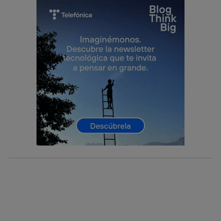
prioridad ofreciéndote elección y control.
La tecnología utiliza un identificador cifrado creado por tu
operadora de telefonía
, utilizando tu dirección IP y otra
información de la cuenta de cliente de
telecomunicaciones vinculada a la conexión que utilizas
(p. ej., número de teléfono móvil).
Este identificador se asigna a la conexión de internet, por
lo que cualquier persona que conecte su dispositivo y
consienta el uso de la tecnología recibirá el mismo
identificador. Típicamente:
Si utilizas una
conexión de banda ancha
(p. ej., Wi-Fi),
el marketing o análisis se realizará en función de las
actividades de navegación de los miembros del hogar
que hayan dado su consentimiento.
Si utilizas
datos móviles
, el marketing será más
personalizado, ya que se basará únicamente en la
navegación del usuario del móvil.
Puedes gestionar los consentimientos Utiq seleccionando
“Administrar Utiq” en la parte inferior de esta página web o
visitando el
portal de privacidad de Utiq
(“consenthub”)
. Para más información, consulta