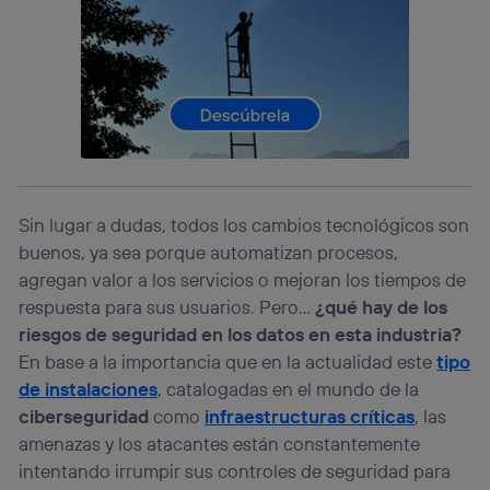
lo que cualquier persona que conecte su dispositivo y
consienta el uso de la tecnología recibirá el mismo
identificador. Típicamente:
Si utilizas una
conexión de banda ancha
(p. ej., Wi-Fi),
el marketing o análisis se realizará en función de las
actividades de navegación de los miembros del hogar
que hayan dado su consentimiento.
Si utilizas
datos móviles
, el marketing será más
personalizado, ya que se basará únicamente en la
navegación del usuario del móvil.
Sin lugar a dudas, todos los cambios tecnológicos son
Puedes gestionar los consentimientos Utiq seleccionando
buenos, ya sea porque automatizan procesos,
“Administrar Utiq” en la parte inferior de esta página web o
agregan valor a los servicios o mejoran los tiempos de
visitando el
portal de privacidad de Utiq
respuesta para sus usuarios. Pero…
¿qué hay de los
(“consenthub”)
. Para más información, consulta
la
política de privacidad de Utiq
.
riesgos de seguridad en los datos en esta industria?
En base a la importancia que en la actualidad este
tipo
de instalaciones
, catalogadas en el mundo de la
ciberseguridad
como
infraestructuras críticas
, las
amenazas y los atacantes están constantemente
intentando irrumpir sus controles de seguridad para