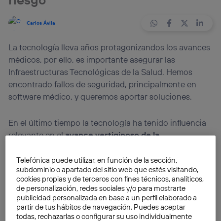
Carlos Ávila
La tecnología lleva años protagonizandos los avances
médicos, por ello, es importante asegurar las
Infraestructuras Tecnológicas de la Salud. Hemos
encontrado fallos de seguridad, principalmente en
software médico, y queremos aportar soluciones.
En el último tiempo la tecnología ha tenido influencia
relevante en el
avance vertiginoso de la
investigación y las ciencias médicas
. Actualmente, se
han llegado a avances tecnológicos no solo para
Telefónica puede utilizar, en función de la sección,
subdominio o apartado del sitio web que estés visitando,
curar enfermedades, ayuda en intervenciones
cookies propias y de terceros con fines técnicos, analíticos,
quirúrgicas y también la prevención de enfermedades.
de personalización, redes sociales y/o para mostrarte
publicidad personalizada en base a un perfil elaborado a
partir de tus hábitos de navegación. Puedes aceptar
¿Qué aportan las Infraestructuras Tecnológicas de la
todas, rechazarlas o configurar su uso individualmente