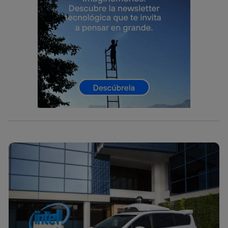
el marketing o análisis se realizará en función de las
actividades de navegación de los miembros del hogar
que hayan dado su consentimiento.
Si utilizas
datos móviles
, el marketing será más
personalizado, ya que se basará únicamente en la
navegación del usuario del móvil.
Puedes gestionar los consentimientos Utiq seleccionando
“Administrar Utiq” en la parte inferior de esta página web o
visitando el
portal de privacidad de Utiq
(“consenthub”)
. Para más información, consulta
la
política de privacidad de Utiq
.