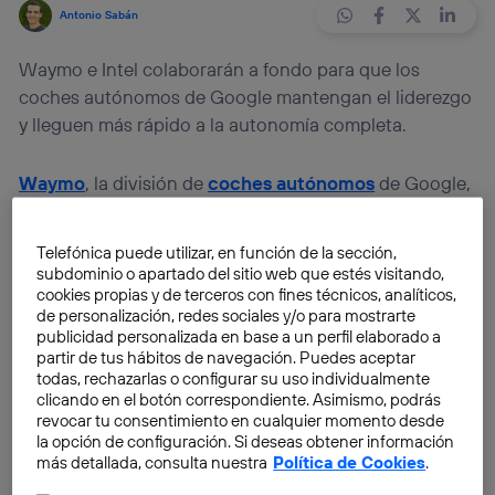
Antonio Sabán
Waymo e Intel colaborarán a fondo para que los
coches autónomos de Google mantengan el liderezgo
y lleguen más rápido a la autonomía completa.
Waymo
, la división de
coches autónomos
de Google,
lleva años liderando la transición de los vehículos
normales hacia la nueva era que se espera que
Telefónica puede utilizar, en función de la sección,
vivamos en masa a partir de 2020. Tanto ha sido así
subdominio o apartado del sitio web que estés visitando,
que durante años «
el coche de Google
» ha sido
cookies propias y de terceros con fines técnicos, analíticos,
de personalización, redes sociales y/o para mostrarte
totalmente reconocible e icónico, por su forma
publicidad personalizada en base a un perfil elaborado a
ahuevada. Ahora han anunciado una alianza con
Intel
partir de tus hábitos de navegación. Puedes aceptar
para alcanzar computacionalmente los niveles 4 y 5 de
todas, rechazarlas o configurar su uso individualmente
clicando en el botón correspondiente. Asimismo, podrás
autonomía, que implican autonomía total en cualquier
revocar tu consentimiento en cualquier momento desde
tipo de escenario.
la opción de configuración. Si deseas obtener información
más detallada, consulta nuestra
Política de Cookies
.
Tras perder la guerra del móvil, de los wearables, y