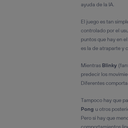
ayuda de la IA.
El juego es tan simp
controlado por el usu
puntos que hay en el 
es la de atraparte y
Mientras
Blinky
(fan
predecir los movimie
Diferentes comportam
Tampoco hay que pasar
Pong
u otros poste
Pero si hay que menc
comportamientos line