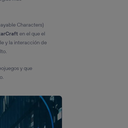
layable Characters)
tarCraft
en el que el
lle y la interacción de
lto.
deojuegos y que
go.