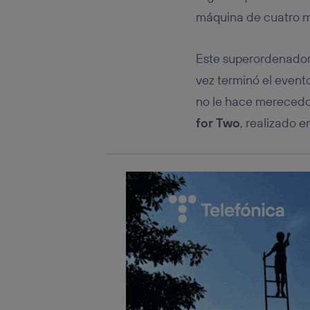
Este iden
conecte s
máquina de cuatro me
Típicame
Si util
Este superordenador
realiz
hayan 
vez terminó el event
Si util
no le hace merecedor 
únicam
for Two
, realizado e
Puedes ge
inferior 
Para más 