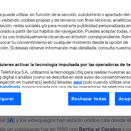
a puede utilizar, en función de la sección, subdominio o apartado del 
 visitando, cookies propias y de terceros con fines técnicos, analíticos
zación, redes sociales y/o para mostrarte publicidad personalizada e
aborado a partir de tus hábitos de navegación. Puedes aceptar todas, 
r su uso individualmente clicando en el botón correspondiente. Asi
evocar tu consentimiento en cualquier momento desde la opción de
ENCIA ARTIFICIAL
5 min
ción. Si deseas obtener información más detallada, consulta nuestra
ión de la inteligencia art
uieres activar la tecnología impulsada por las operadoras de te
 Telefónica S.A., utilizamos la tecnología Utiq para realizar nuestras a
ideojuegos
 digital o análisis (como se describe en este aviso de consentimient
egación en nuestra(s) web(s) listadas
aquí
(solo cuando utilizas una
 habilitada
, proporcionada por una de las operadoras de telefonía par
tu consentimiento en cada página web).
igurar
Rechazar todas
Acept
ogía Utiq está diseñada con la privacidad como prioridad ofreciéndot
tos
ogía utiliza un identificador cifrado creado por tu
operadora de tele
o tu dirección IP y otra información de la cuenta de cliente de telec
ial (
IA
) y los videojuegos han estado unidos casi desde el 
 a la conexión que utilizas (p. ej., número de teléfono móvil).
e de un videojuego fue en 1950 con
Bertie el Cerebro
y co