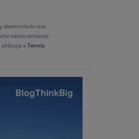
rsona que
tificador.
sis se
á y desmontado una
 hogar que
rante varias semanas
sará
e atribuye a
Tennis
n la parte
onsenthub”)
.