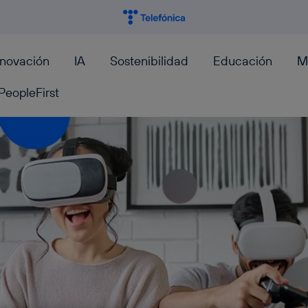
nnovación
IA
Sostenibilidad
Educación
M
PeopleFirst