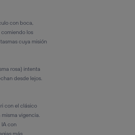
rculo con boca,
va comiendo los
fantasmas cuya misión
sma rosa) intenta
echan desde lejos.
i con el clásico
a misma vigencia.
 IA con
tegias más