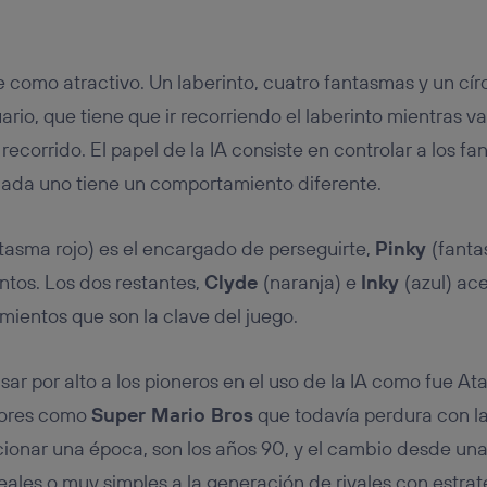
le como atractivo. Un laberinto, cuatro fantasmas y un cí
ario, que tiene que ir recorriendo el laberinto mientras 
recorrido. El papel de la IA consiste en controlar a los 
 cada uno tiene un comportamiento diferente.
tasma rojo) es el encargado de perseguirte,
Pinky
(fanta
ntos. Los dos restantes,
Clyde
(naranja) e
Inky
(azul) ac
ientos que son la clave del juego.
 por alto a los pioneros en el uso de la IA como fue Atar
riores como
Super Mario Bros
que todavía perdura con l
ionar una época, son los años 90, y el cambio desde una
ales o muy simples a la generación de rivales con estra