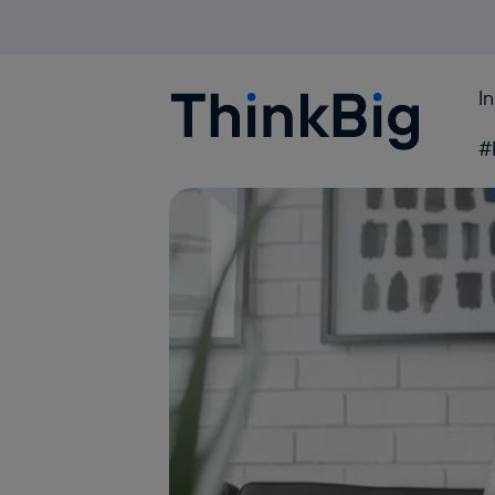
I
Blogthinkbig.com
#