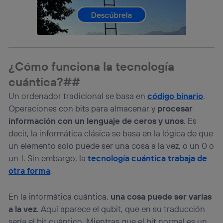
el marketing o análisis se realizará en función de las
actividades de navegación de los miembros del hogar
que hayan dado su consentimiento.
Si utilizas
datos móviles
, el marketing será más
personalizado, ya que se basará únicamente en la
navegación del usuario del móvil.
¿Cómo funciona la tecnología
Puedes gestionar los consentimientos Utiq seleccionando
cuántica?##
“Administrar Utiq” en la parte inferior de esta página web o
visitando el
portal de privacidad de Utiq
Un ordenador tradicional se basa en
código binario
.
(“consenthub”)
. Para más información, consulta
Operaciones con bits para almacenar y
procesar
la
política de privacidad de Utiq
.
información con un lenguaje de ceros y unos
. Es
decir, la informática clásica se basa en la lógica de que
un elemento solo puede ser una cosa a la vez, o un 0 o
un 1. Sin embargo, la
tecnología cuántica trabaja de
otra forma
.
En la informática cuántica,
una cosa puede ser varias
a la vez
. Aquí aparece el qubit, que en su traducción
sería el bit cuántico. Mientras que el bit normal es un