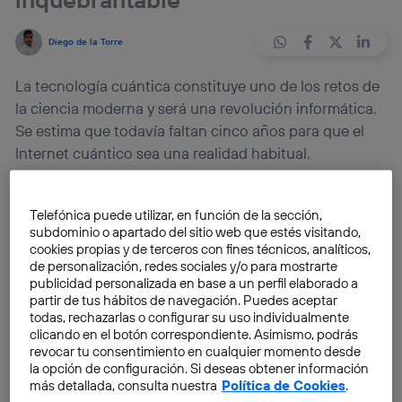
Diego de la Torre
La tecnología cuántica constituye uno de los retos de
la ciencia moderna y será una revolución informática.
Se estima que todavía faltan cinco años para que el
Internet cuántico sea una realidad habitual.
La
tecnología cuántica
ya es una realidad.
IBM
se
Telefónica puede utilizar, en función de la sección,
puso manos a la obra liderando esta
revolución
subdominio o apartado del sitio web que estés visitando,
informática
al crear
el primer ordenador cuántico
.
cookies propias y de terceros con fines técnicos, analíticos,
de personalización, redes sociales y/o para mostrarte
Se trata de
computadoras mucho más rápidas y
publicidad personalizada en base a un perfil elaborado a
eficaces
que pueden solucionar problemas en un
partir de tus hábitos de navegación. Puedes aceptar
tiempo récord. Sin embargo, el avance no sería tan
todas, rechazarlas o configurar su uso individualmente
espectacular si no lo acompañamos de una
conexión
clicando en el botón correspondiente. Asimismo, podrás
revocar tu consentimiento en cualquier momento desde
nunca ante vista
. Aquí aparece el Internet cuántico.
la opción de configuración. Si deseas obtener información
más detallada, consulta nuestra
Política de Cookies
.