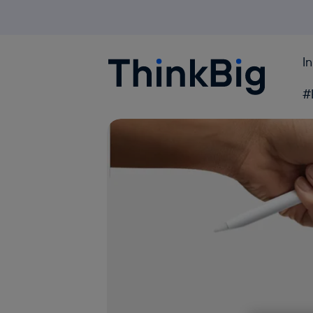
I
Blogthinkbig.com
#