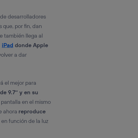
rsona que
tificador.
l de desarrolladores
sis se
 que, por fin, dan
 hogar que
e también llega al
sará
l
iPad
donde Apple
volver a dar
n la parte
onsenthub”)
.
á el mejor para
de 9.7″ y en su
 pantalla en el mismo
ue ahora
reproduce
 en función de la luz