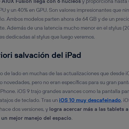
 A10X Fusion llega con 6 núcleos
y proporciona hasta
PU y un 40% en GPU. Son valores impresionantes que n
año. Ambos modelos parten ahora de 64 GB y de un preci
e. Además de una latencia mucho menor en el stylus (20
 dedicadas al stylus que luego veremos.
riori salvación del iPad
do de lado en muchas de las actualizaciones que desde i
o novedades, pero no eran específicas para su gran panta
Phone. iOS 9 trajo grandes avances como la pantalla part
atajos de teclado. Tras un
iOS 10 muy descafeinado
, i
hace dos versiones, y
logra acercar más a las tablets 
a un mejor manejo del espacio
.