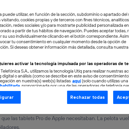
a puede utilizar, en función de la sección, subdominio o apartado del 
 visitando, cookies propias y de terceros con fines técnicos, analíticos
zación, redes sociales y/o para mostrarte publicidad personalizada e
aborado a partir de tus hábitos de navegación. Puedes aceptar todas, 
r su uso individualmente clicando en el botón correspondiente. Asi
evocar tu consentimiento en cualquier momento desde la opción de
TAL
3 min
ción. Si deseas obtener información más detallada, consulta nuestra
ecupera el lugar que le
uieres activar la tecnología impulsada por las operadoras de te
 Telefónica S.A., utilizamos la tecnología Utiq para realizar nuestras a
onde
 digital o análisis (como se describe en este aviso de consentimient
egación en nuestra(s) web(s) listadas
aquí
(solo cuando utilizas una
 habilitada
, proporcionada por una de las operadoras de telefonía par
tu consentimiento en cada página web).
igurar
Rechazar todas
Acept
ogía Utiq está diseñada con la privacidad como prioridad ofreciéndot
ogía utiliza un identificador cifrado creado por tu
operadora de tele
o tu dirección IP y otra información de la cuenta de cliente de telec
lo que las tablets Pro de Apple necesitaban. La pelota vuel
 a la conexión que utilizas (p. ej., número de teléfono móvil).
lladores.