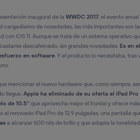
tificador se asigna a la conexión de internet, por lo que cualquier pe
u dispositivo y consienta el uso de la tecnología recibirá el mismo iden
nte:
resentación inaugural de la
WWDC 2017
, el evento anua
izas una
conexión de banda ancha
(p. ej., Wi-Fi), el marketing o análi
egó cargadísimo de novedades, las más importantes son las
ará en función de las actividades de navegación de los miembros del
dado su consentimiento.
ad con iOS 11. Aunque se trata de un sistema operativo qu
izas
datos móviles
, el marketing será más personalizado, ya que se ba
ga bastante descafeinado, sin grandes novedades.
Es en e
ente en la navegación del usuario del móvil.
esfuerzo en software
. Y el producto lo necesitaba, tras 
stionar los consentimientos Utiq seleccionando “Administrar Utiq” e
de esta página web o visitando el
portal de privacidad de Utiq (“c
ono.
información, consulta la
política de privacidad de Utiq
.
que mencionar el nuevo hardware que, como siempre, ser
do llegue.
Apple ha eliminado de su oferta el iPad Pro 
lo de 10.5″
que aprovecha mejor el frontal y ofrece más
to al renovado iPad Pro de 12.9 pulgadas, una pantalla q
as
a alcanzar 600 nits de brillo y que adapta la tonalidad