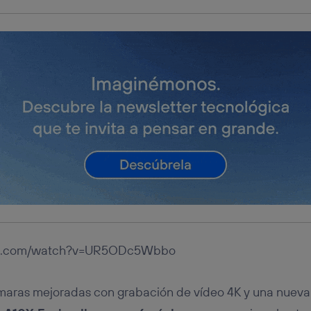
ube.com/watch?v=UR5ODc5Wbbo
aras mejoradas con grabación de vídeo 4K y una nueva 