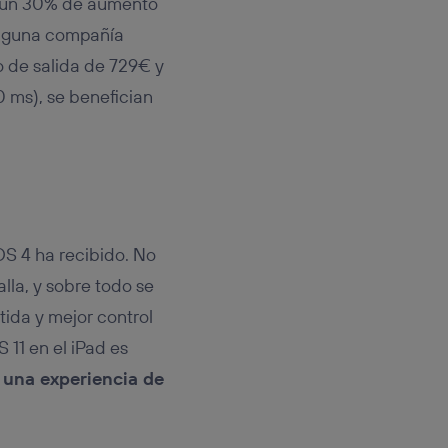
 un 30% de aumento
inguna compañía
o de salida de 729€ y
 ms), se benefician
OS 4 ha recibido. No
lla, y sobre todo se
ida y mejor control
OS 11 en el iPad es
a una experiencia de