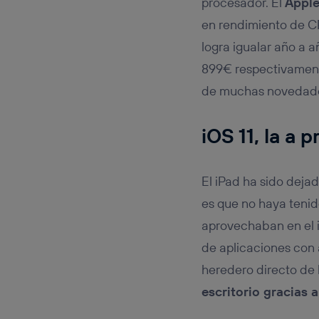
procesador. El
Apple
en rendimiento de C
logra igualar año a 
899€ respectivament
de muchas novedades
iOS 11, la a p
El iPad ha sido deja
es que no haya tenid
aprovechaban en el i
de aplicaciones con 
heredero directo de 
escritorio gracias 