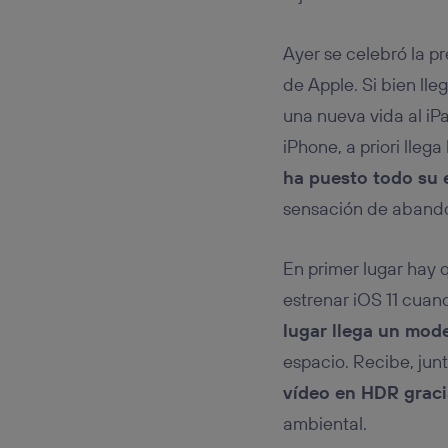
Este iden
conecte s
Típicame
Ayer se celebró la p
Si util
de Apple. Si bien ll
realiz
hayan 
una nueva vida al iP
Si util
iPhone, a priori lle
únicam
ha puesto todo su 
Puedes ge
inferior 
sensación de aband
Para más 
En primer lugar hay 
estrenar iOS 11 cuan
lugar llega un mode
espacio. Recibe, jun
vídeo en HDR graci
ambiental.