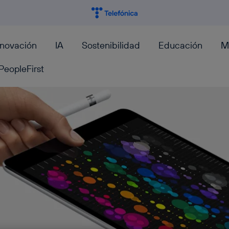
nnovación
IA
Sostenibilidad
Educación
M
PeopleFirst