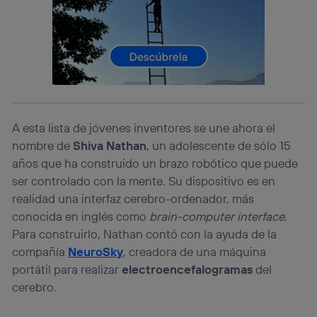
lo que cualquier persona que conecte su dispositivo y
consienta el uso de la tecnología recibirá el mismo
identificador. Típicamente:
Si utilizas una
conexión de banda ancha
(p. ej., Wi-Fi),
el marketing o análisis se realizará en función de las
actividades de navegación de los miembros del hogar
que hayan dado su consentimiento.
Si utilizas
datos móviles
, el marketing será más
A esta lista de jóvenes inventores se une ahora el
personalizado, ya que se basará únicamente en la
navegación del usuario del móvil.
nombre de
Shiva Nathan
, un adolescente de sólo 15
años que ha construido un brazo robótico que puede
Puedes gestionar los consentimientos Utiq seleccionando
“Administrar Utiq” en la parte inferior de esta página web o
ser controlado con la mente. Su dispositivo es en
visitando el
portal de privacidad de Utiq
realidad una interfaz cerebro-ordenador, más
(“consenthub”)
. Para más información, consulta
conocida en inglés como
brain-computer interface
.
la
política de privacidad de Utiq
.
Para construirlo, Nathan contó con la ayuda de la
compañía
NeuroSky
, creadora de una máquina
portátil para realizar
electroencefalogramas
del
cerebro.