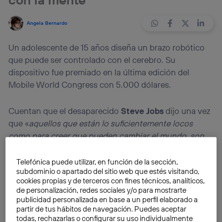
Angela Bernardo
Un adolescente de 15 años diseña un brazo robótico
que puede ser controlado con el cerebro. Su
dispositivo fue premiado en la última edición del
Mobile World Congress con 5.000 dólares.
Cuentan que el desaparecido
Steve Jobs
dijo una vez
que «
aquellos que están lo suficientemente locos
como para creer que pueden cambiar el mundo, son
en realidad los que pueden hacerlo
«. Esta cita célebre
es motivo de inspiración de todos aquellos
jóvenes
Telefónica puede utilizar, en función de la sección,
subdominio o apartado del sitio web que estés visitando,
inventores
y emprendedores que pretenden hacer de
cookies propias y de terceros con fines técnicos, analíticos,
su sueño una realidad, a pesar de su temprana edad.
de personalización, redes sociales y/o para mostrarte
publicidad personalizada en base a un perfil elaborado a
partir de tus hábitos de navegación. Puedes aceptar
La frase de Jobs resume algunos de los trabajos más
todas, rechazarlas o configurar su uso individualmente