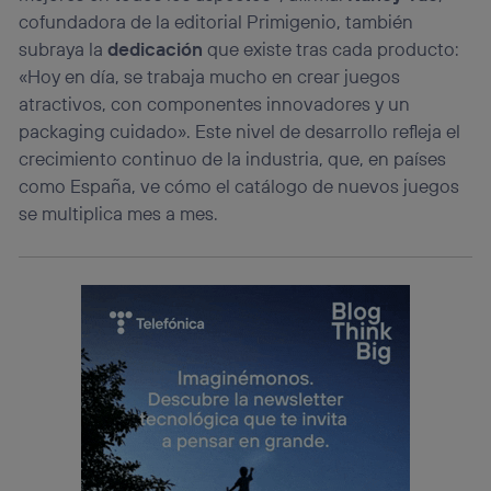
cofundadora de la editorial Primigenio, también
Este identificador se asigna a la conexión de internet, por
lo que cualquier persona que conecte su dispositivo y
subraya la
dedicación
que existe tras cada producto:
consienta el uso de la tecnología recibirá el mismo
«Hoy en día, se trabaja mucho en crear juegos
identificador. Típicamente:
atractivos, con componentes innovadores y un
Si utilizas una
conexión de banda ancha
(p. ej., Wi-Fi),
packaging cuidado». Este nivel de desarrollo refleja el
el marketing o análisis se realizará en función de las
actividades de navegación de los miembros del hogar
crecimiento continuo de la industria, que, en países
que hayan dado su consentimiento.
como España, ve cómo el catálogo de nuevos juegos
Si utilizas
datos móviles
, el marketing será más
se multiplica mes a mes.
personalizado, ya que se basará únicamente en la
navegación del usuario del móvil.
Puedes gestionar los consentimientos Utiq seleccionando
“Administrar Utiq” en la parte inferior de esta página web o
visitando el
portal de privacidad de Utiq
(“consenthub”)
. Para más información, consulta
la
política de privacidad de Utiq
.