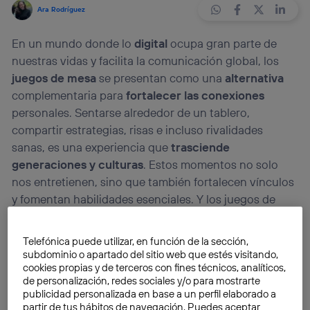
Ara Rodríguez
En un mundo donde lo
digital
ocupa gran parte de
nuestras vidas y facilita la comunicación global, los
juegos de mesa
se presentan como una
alternativa
complementaria para
fortalecer las conexiones
personales. Sentarse alrededor de un tablero,
compartir estrategias, risas e incluso rivalidades
sanas, es una experiencia que
trasciende
generaciones y culturas
. Estos momentos no solo
nos entretienen, sino que también fortalecen vínculos
y fomentan habilidades esenciales. Y los juegos de
mesa son, precisamente,
los nuevos protagonistas de
Mejor Conectados
de la mano de los creadores del
Telefónica puede utilizar, en función de la sección,
canal de Twitch,
Análsis-Parálisis
.
subdominio o apartado del sitio web que estés visitando,
cookies propias y de terceros con fines técnicos, analíticos,
de personalización, redes sociales y/o para mostrarte
publicidad personalizada en base a un perfil elaborado a
partir de tus hábitos de navegación. Puedes aceptar