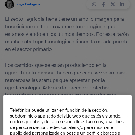
Jorge Cartagena
El sector agrícola tiene tiene un amplio margen para
beneficiarse de todos avances tecnológicos que
estamos viendo en los últimos tiempos. Por esta razón
muchas startups tecnológicas tienen la mirada puesta
en el sector primario
Los cambios que se están produciendo en la
agricultura tradicional hacen que cada vez sean más
numerosas las startups que apuestan por la
agrotecnología. Además lo hacen con ofertas
innovadoras y procesos productivos mucho más
modernos y eficientes.
Telefónica puede utilizar, en función de la sección,
subdominio o apartado del sitio web que estés visitando,
La agrotecnología es un sector muy interesante para
cookies propias y de terceros con fines técnicos, analíticos,
las startups por varios motivos. Por un lado les
de personalización, redes sociales y/o para mostrarte
publicidad personalizada en base a un perfil elaborado a
permite realizar avances tecnológicos y aplicar sus