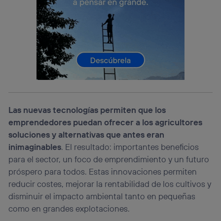
(p. ej., número de teléfono móvil).
Este identificador se asigna a la conexión de internet, por
lo que cualquier persona que conecte su dispositivo y
consienta el uso de la tecnología recibirá el mismo
identificador. Típicamente:
Si utilizas una
conexión de banda ancha
(p. ej., Wi-Fi),
el marketing o análisis se realizará en función de las
actividades de navegación de los miembros del hogar
que hayan dado su consentimiento.
Si utilizas
datos móviles
, el marketing será más
Las nuevas tecnologías permiten que los
personalizado, ya que se basará únicamente en la
navegación del usuario del móvil.
emprendedores puedan ofrecer a los agricultores
Puedes gestionar los consentimientos Utiq seleccionando
soluciones y alternativas que antes eran
“Administrar Utiq” en la parte inferior de esta página web o
inimaginables
. El resultado: importantes beneficios
visitando el
portal de privacidad de Utiq
para el sector, un foco de emprendimiento y un futuro
(“consenthub”)
. Para más información, consulta
la
política de privacidad de Utiq
.
próspero para todos. Estas innovaciones permiten
reducir costes, mejorar la rentabilidad de los cultivos y
disminuir el impacto ambiental tanto en pequeñas
como en grandes explotaciones.