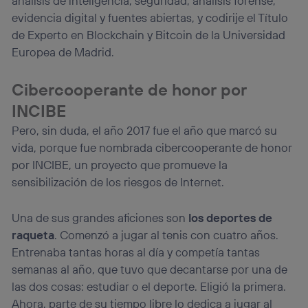
análisis de inteligencia, seguridad, análisis forense,
lo que cualquier persona que conecte su dispositivo y
evidencia digital y fuentes abiertas, y codirije el Título
consienta el uso de la tecnología recibirá el mismo
de Experto en Blockchain y Bitcoin de la Universidad
identificador. Típicamente:
Europea de Madrid.
Si utilizas una
conexión de banda ancha
(p. ej., Wi-Fi),
el marketing o análisis se realizará en función de las
actividades de navegación de los miembros del hogar
Cibercooperante de honor por
que hayan dado su consentimiento.
INCIBE
Si utilizas
datos móviles
, el marketing será más
personalizado, ya que se basará únicamente en la
Pero, sin duda, el año 2017 fue el año que marcó su
navegación del usuario del móvil.
vida, porque fue nombrada cibercooperante de honor
Puedes gestionar los consentimientos Utiq seleccionando
por INCIBE, un proyecto que promueve la
“Administrar Utiq” en la parte inferior de esta página web o
sensibilización de los riesgos de Internet.
visitando el
portal de privacidad de Utiq
(“consenthub”)
. Para más información, consulta
la
política de privacidad de Utiq
.
Una de sus grandes aficiones son
los deportes de
raqueta
. Comenzó a jugar al tenis con cuatro años.
Entrenaba tantas horas al día y competía tantas
semanas al año, que tuvo que decantarse por una de
las dos cosas: estudiar o el deporte. Eligió la primera.
Ahora, parte de su tiempo libre lo dedica a jugar al