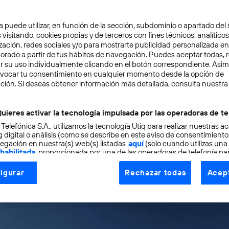
o en
artículos anteriores
, los servicios de realidad aum
rma de
experimentar la realidad
y el
acceso a la inform
a puede utilizar, en función de la sección, subdominio o apartado del 
 visitando, cookies propias y de terceros con fines técnicos, analíticos
uentra en una fase inicial, su evolución está supeditada 
zación, redes sociales y/o para mostrarte publicidad personalizada e
lidad de los distintos soportes que la hacen posible. Por 
aborado a partir de tus hábitos de navegación. Puedes aceptar todas, 
r su uso individualmente clicando en el botón correspondiente. Asi
te ligada a la forma de interactuar físicamente con los d
evocar tu consentimiento en cualquier momento desde la opción de
ción. Si deseas obtener información más detallada, consulta nuestra
diversificar los intereses de las distintas plataformas hac
uieres activar la tecnología impulsada por las operadoras de te
 Telefónica S.A., utilizamos la tecnología Utiq para realizar nuestras a
ibilidad de crear una realidad mixta en tiempo real media
 digital o análisis (como se describe en este aviso de consentimient
egación en nuestra(s) web(s) listadas
aquí
(solo cuando utilizas una
e información, ofrece múltiples posibilidades dentro de 
 habilitada
, proporcionada por una de las operadoras de telefonía par
tu consentimiento en cada página web).
a, la comunicación, la cultura, el marketing o el comerci
igurar
Rechazar todas
Acept
ogía Utiq está diseñada con la privacidad como prioridad ofreciéndot
ogía utiliza un identificador cifrado creado por tu
operadora de tele
o tu dirección IP y otra información de la cuenta de cliente de telec
 a la conexión que utilizas (p. ej., número de teléfono móvil).