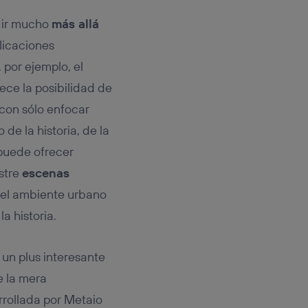
n ir mucho
más allá
plicaciones
 por ejemplo, el
ece la posibilidad de
 con sólo enfocar
e la historia, de la
puede ofrecer
stre
escenas
 el ambiente urbano
a historia.
un plus interesante
e la mera
rrollada por Metaio