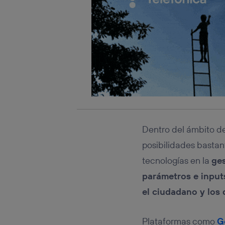
Este iden
conecte s
Típicame
Si util
realiz
hayan 
Si util
únicam
Puedes ge
inferior 
Para más 
Dentro del ámbito d
posibilidades bastan
tecnologías en la
ge
parámetros e input
el ciudadano y los 
Plataformas como
G