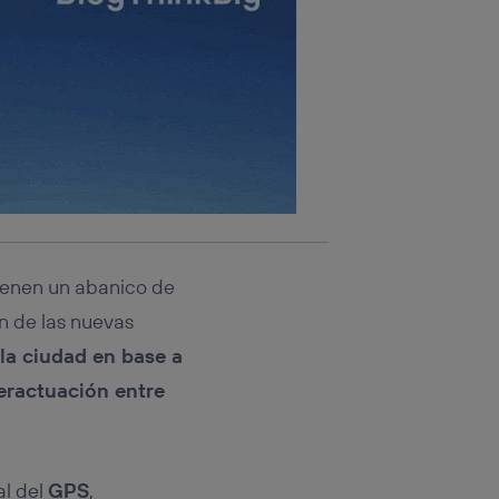
rsona que
tificador.
sis se
 hogar que
sará
n la parte
onsenthub”)
.
ienen un abanico de
n de las nuevas
la ciudad en base a
eractuación entre
al del
GPS
,