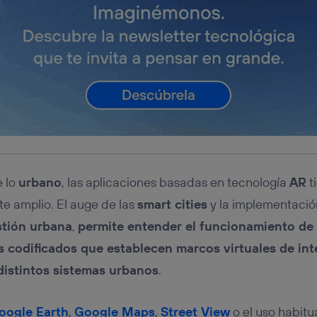
tificador se asigna a la conexión de internet, por lo que cualquier pe
u dispositivo y consienta el uso de la tecnología recibirá el mismo iden
nte:
izas una
conexión de banda ancha
(p. ej., Wi-Fi), el marketing o análi
ará en función de las actividades de navegación de los miembros del
dado su consentimiento.
izas
datos móviles
, el marketing será más personalizado, ya que se ba
ente en la navegación del usuario del móvil.
stionar los consentimientos Utiq seleccionando “Administrar Utiq” e
de esta página web o visitando el
portal de privacidad de Utiq (“c
información, consulta la
política de privacidad de Utiq
.
e lo
urbano
, las aplicaciones basadas en tecnología
AR
t
te amplio. El auge de las
smart cities
y la implementació
stión urbana
,
permite entender el funcionamiento de 
s codificados que establecen marcos virtuales de int
distintos sistemas urbanos
.
oogle Earth
,
Google Maps
,
Street View
o el uso habitu