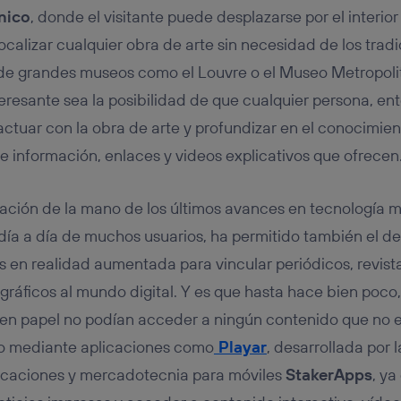
nico
, donde el visitante puede desplazarse por el interio
ocalizar cualquier obra de arte sin necesidad de los tra
o de grandes museos como el Louvre o el Museo Metropol
teresante sea la posibilidad de que cualquier persona, en
actuar con la obra de arte y profundizar en el conocimie
de información, enlaces y videos explicativos que ofrecen
mación de la mano de los últimos avances en tecnología mó
 día a día de muchos usuarios, ha permitido también el de
 en realidad aumentada para vincular periódicos, revist
 gráficos al mundo digital. Y es que hasta hace bien poco, 
 en papel no podían acceder a ningún contenido que no e
ro mediante aplicaciones como
Playar
, desarrollada por
licaciones y mercadotecnia para móviles
StakerApps
, ya