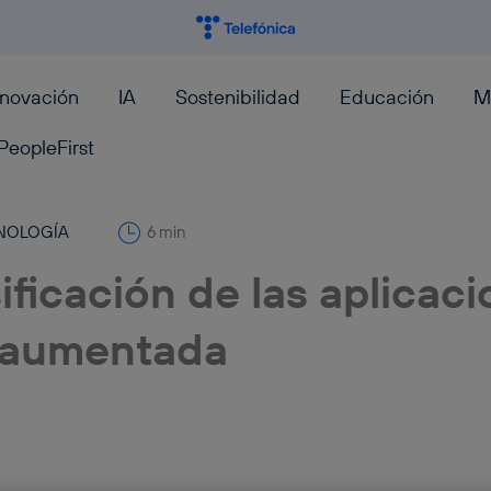
nnovación
IA
Sostenibilidad
Educación
M
PeopleFirst
NOLOGÍA
6 min
ificación de las aplicac
d aumentada