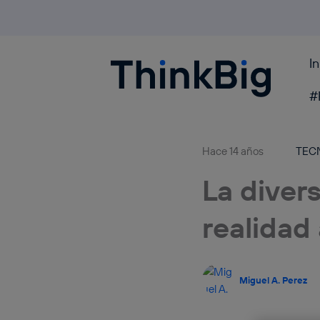
I
Blogthinkbig.com
#
Hace 14 años
TEC
La divers
realida
Miguel A. Perez