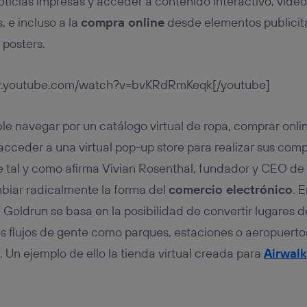
oticias impresas y acceder a contenido interactivo, vídeo
, e incluso a la
compra online
desde elementos publicit
 posters.
w.youtube.com/watch?v=bvKRdRmKeqk[/youtube]
ible navegar por un catálogo virtual de ropa, comprar onl
acceder a una virtual pop-up store para realizar sus com
e tal y como afirma Vivian Rosenthal, fundador y CEO de 
iar radicalmente la forma del
comercio electrónico
. 
e Goldrun se basa en la posibilidad de convertir lugares 
 flujos de gente como parques, estaciones o aeropuerto
 Un ejemplo de ello la tienda virtual creada para
Airwalk