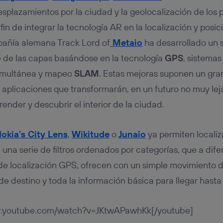
esplazamientos por la ciudad y la geolocalización de los 
 fin de integrar la tecnología AR en la localización y pos
pañía alemana Track Lord of
Metaio
ha desarrollado un 
te de las capas basándose en la tecnología
GPS
, sistema
simultánea y mapeo
SLAM
. Estas mejoras suponen un gran
aplicaciones que transformarán, en un futuro no muy lejan
nder y descubrir el interior de la ciudad.
okia’s City Lens
,
Wikitude
o
Junaio
ya permiten localiz
 una serie de filtros ordenados por categorías, que a dife
de localización GPS, ofrecen con un simple movimiento d
e destino y toda la información básica para llegar hasta 
w.youtube.com/watch?v=JKtwAPawhKk[/youtube]