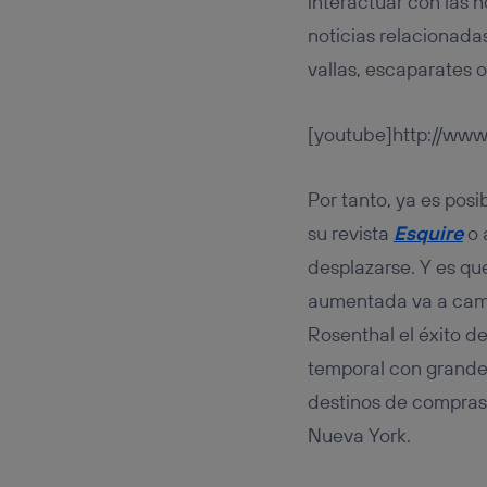
interactuar con las n
noticias relacionadas
vallas, escaparates o
[youtube]http://ww
Por tanto, ya es pos
su revista
Esquire
o 
desplazarse. Y es qu
aumentada va a camb
Rosenthal el éxito d
temporal con grandes
destinos de compras.
Nueva York.