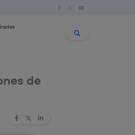
iradas
Buscar:
Buscar
iones de