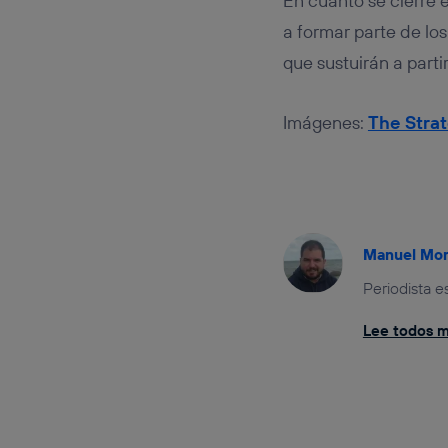
En cuanto se cierre 
a formar parte de lo
que sustuirán a parti
Imágenes:
The Stra
Manuel Mo
Periodista 
Lee todos mi