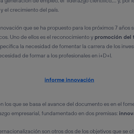
a generación de empleo, el liderazgo científico,… y, por l
y el crecimiento del país.
innovación que se ha propuesto para los próximos 7 años s
icos. Uno de ellos es el reconocimiento y
promoción del 
pecifica la necesidad de fomentar la carrera de los inve
ecesidad de formar a los profesionales en i+D+I.
en los que se basa el avance del documento es en el fom
erazgo empresarial, fundamentado en dos premisas:
innov
rnacionalización son otros dos de los objetivos que se ci