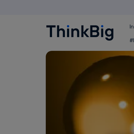
I
Blogthinkbig.com
#