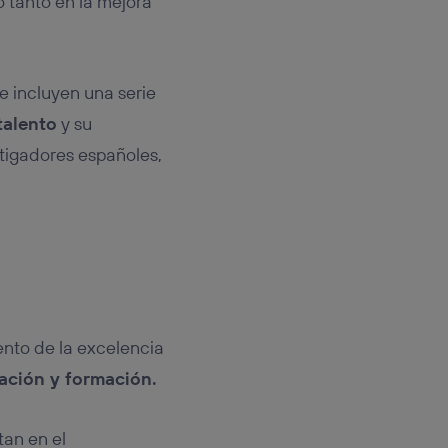
o tanto en la mejora
e incluyen una serie
talento
y su
stigadores españoles,
ento de la excelencia
ación y formación.
tan en el