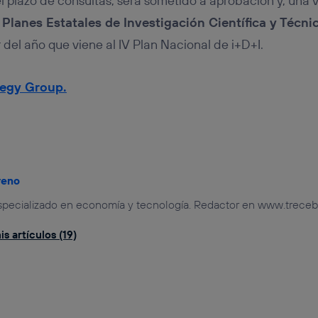
el plazo de consultas, será sometido a aprobación y, una
s
Planes Estatales de Investigación Científica y Técni
r del año que viene al IV Plan Nacional de i+D+I.
tegy Group.
reno
especializado en economía y tecnología. Redactor en www.treceb
s artículos (19)