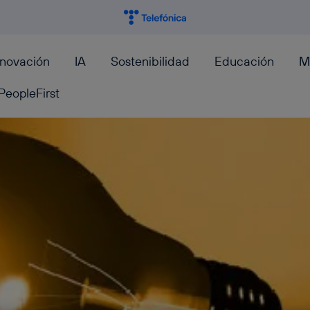
nnovación
IA
Sostenibilidad
Educación
M
PeopleFirst