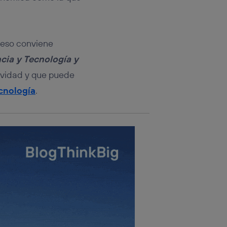
rsona que
tificador.
sis se
r eso conviene
 hogar que
cia y Tecnología y
sará
ividad y que puede
cnología
.
n la parte
onsenthub”)
.