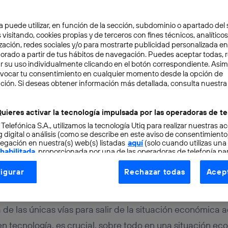
a puede utilizar, en función de la sección, subdominio o apartado del 
 visitando, cookies propias y de terceros con fines técnicos, analíticos
zación, redes sociales y/o para mostrarte publicidad personalizada e
aborado a partir de tus hábitos de navegación. Puedes aceptar todas, 
r su uso individualmente clicando en el botón correspondiente. Asi
evocar tu consentimiento en cualquier momento desde la opción de
ción. Si deseas obtener información más detallada, consulta nuestra
NOLOGÍA
3 min
tegia de innovación esp
uieres activar la tecnología impulsada por las operadoras de te
 Telefónica S.A., utilizamos la tecnología Utiq para realizar nuestras a
 próximos 7 años, a deba
 digital o análisis (como se describe en este aviso de consentimient
egación en nuestra(s) web(s) listadas
aquí
(solo cuando utilizas una
 habilitada
, proporcionada por una de las operadoras de telefonía par
tu consentimiento en cada página web).
igurar
Rechazar todas
Acept
ogía Utiq está diseñada con la privacidad como prioridad ofreciéndot
ogía utiliza un identificador cifrado creado por tu
operadora de tele
o tu dirección IP y otra información de la cuenta de cliente de telec
de las únicas vías para salir de la situación económica ac
 a la conexión que utilizas (p. ej., número de teléfono móvil).
 en tecnología, es crucial, sobre todo en una situación 