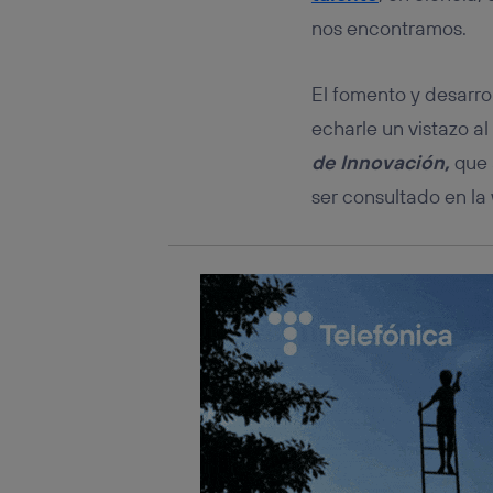
Este iden
conecte s
nos encontramos.
Típicame
Si util
El fomento y desarrol
realiz
hayan 
echarle un vistazo 
Si util
de Innovación,
que 
únicam
ser consultado en la
Puedes ge
inferior 
Para más 