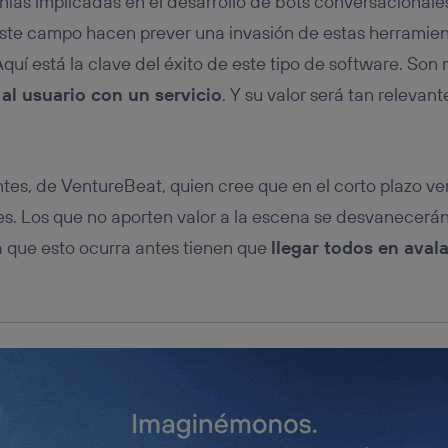
as implicadas en el desarrollo de bots conversacionales 
tificador se asigna a la conexión de internet, por lo que cualquier pe
u dispositivo y consienta el uso de la tecnología recibirá el mismo iden
este campo hacen prever una invasión de estas herramien
nte:
quí está la clave del éxito de este tipo de software. Son
izas una
conexión de banda ancha
(p. ej., Wi-Fi), el marketing o análi
ará en función de las actividades de navegación de los miembros del
al usuario con un servicio
. Y su valor será tan relevan
dado su consentimiento.
.
izas
datos móviles
, el marketing será más personalizado, ya que se ba
ente en la navegación del usuario del móvil.
stionar los consentimientos Utiq seleccionando “Administrar Utiq” e
entes, de VentureBeat, quien cree que en el corto plazo v
de esta página web o visitando el
portal de privacidad de Utiq (“c
s. Los que no aporten valor a la escena se desvanecerán
información, consulta la
política de privacidad de Utiq
.
a que esto ocurra antes tienen que
llegar todos en aval