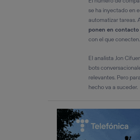
El número de compañí
Este iden
conecte s
se ha inyectado en 
Típicame
automatizar tareas. A
Si util
realiz
ponen en contacto 
hayan 
con el que conecten
Si util
únicam
Puedes ge
El analista Jon Cifu
inferior 
bots conversacionale
Para más 
relevantes. Pero par
hecho va a suceder.