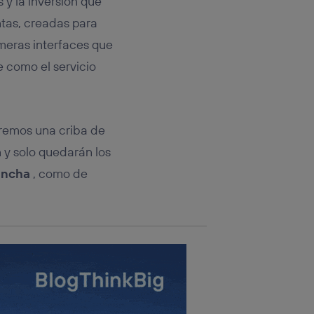
y la inversión que
rsona que
tificador.
tas, creadas para
 meras interfaces que
sis se
 hogar que
te como el servicio
sará
n la parte
eremos una criba de
onsenthub”)
.
 y solo quedarán los
ancha
, como de