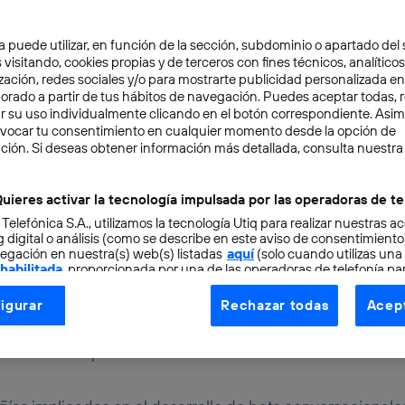
a puede utilizar, en función de la sección, subdominio o apartado del 
 visitando, cookies propias y de terceros con fines técnicos, analíticos
zación, redes sociales y/o para mostrarte publicidad personalizada e
aborado a partir de tus hábitos de navegación. Puedes aceptar todas, 
r su uso individualmente clicando en el botón correspondiente. Asi
evocar tu consentimiento en cualquier momento desde la opción de
TAL
3 min
ción. Si deseas obtener información más detallada, consulta nuestra
able invasión de los bot
uieres activar la tecnología impulsada por las operadoras de te
 Telefónica S.A., utilizamos la tecnología Utiq para realizar nuestras a
 digital o análisis (como se describe en este aviso de consentimient
egación en nuestra(s) web(s) listadas
aquí
(solo cuando utilizas una
 habilitada
, proporcionada por una de las operadoras de telefonía par
tu consentimiento en cada página web).
igurar
Rechazar todas
Acept
ogía Utiq está diseñada con la privacidad como prioridad ofreciéndot
onales se han convertido en herramientas con proyecci
ogía utiliza un identificador cifrado creado por tu
operadora de tele
 la asistencia personal a usuarios.
o tu dirección IP y otra información de la cuenta de cliente de telec
 a la conexión que utilizas (p. ej., número de teléfono móvil).