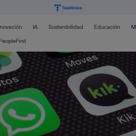
nnovación
IA
Sostenibilidad
Educación
M
PeopleFirst