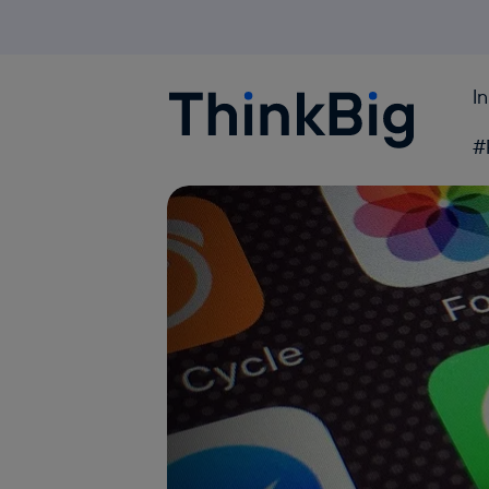
I
Blogthinkbig.com
#