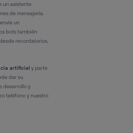
e un asistente
ones de mensajería,
 envíe un
os bots también
 desde recordatorios,
ia artificial
y parte
ede dar su
e desarrollo y
o teléfono y nuestro