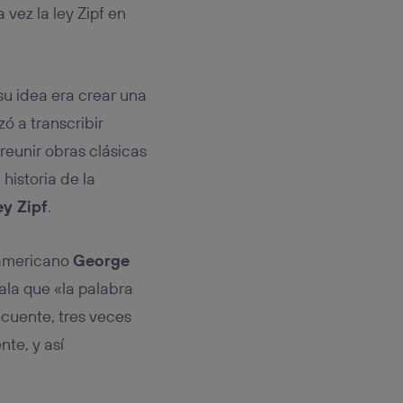
rsona que
vez la ley Zipf en
tificador.
sis se
 hogar que
 su idea era crear una
sará
ó a transcribir
reunir obras clásicas
n la parte
istoria de la
onsenthub”)
.
ey Zipf
.
teamericano
George
ñala que «la palabra
ecuente, tres veces
te, y así