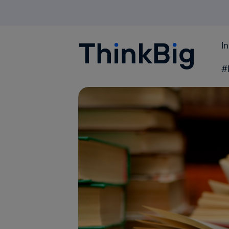
I
Blogthinkbig.com
#