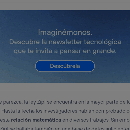
parezca, la ley Zipf se encuentra en la mayor parte de lo
os. Hasta la fecha los investigadores habían comprobado
 esta
relación matemática
en diversos trabajos. Sin emb
 Zipf se hallaba también en una base de datos suficien