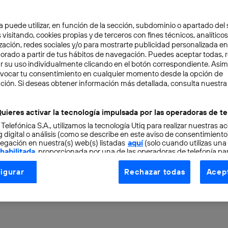
a puede utilizar, en función de la sección, subdominio o apartado del 
 visitando, cookies propias y de terceros con fines técnicos, analíticos
zación, redes sociales y/o para mostrarte publicidad personalizada e
aborado a partir de tus hábitos de navegación. Puedes aceptar todas, 
r su uso individualmente clicando en el botón correspondiente. Asi
evocar tu consentimiento en cualquier momento desde la opción de
ITAL
3 min
ción. Si deseas obtener información más detallada, consulta nuestra
colección digital de lib
uieres activar la tecnología impulsada por las operadoras de te
 Telefónica S.A., utilizamos la tecnología Utiq para realizar nuestras a
 una ley matemática en
 digital o análisis (como se describe en este aviso de consentimient
egación en nuestra(s) web(s) listadas
aquí
(solo cuando utilizas una
 habilitada
, proporcionada por una de las operadoras de telefonía par
tu consentimiento en cada página web).
igurar
Rechazar todas
Acept
ogía Utiq está diseñada con la privacidad como prioridad ofreciéndot
ogía utiliza un identificador cifrado creado por tu
operadora de tele
o tu dirección IP y otra información de la cuenta de cliente de telec
 a la conexión que utilizas (p. ej., número de teléfono móvil).