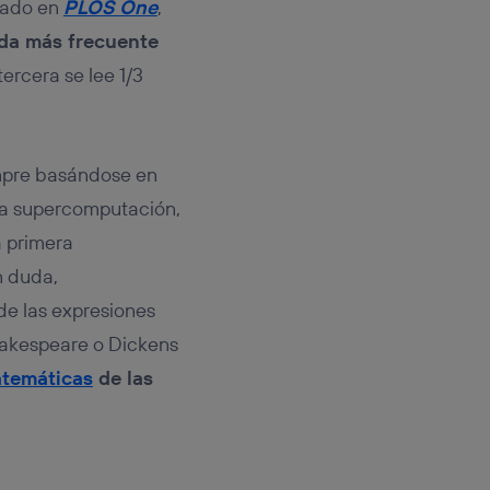
icado en
PLOS One
,
da más frecuente
 tercera se lee 1/3
empre basándose en
 la supercomputación,
a primera
n duda,
de las expresiones
hakespeare o Dickens
temáticas
de las