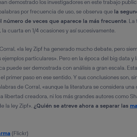
han demostrado los investigadores en este trabajo publ
 palabras por frecuencia de uso, se observa que
la segun
el número de veces que aparece la más frecuente
. La
, la cuarta en 1/4 ocasiones y así sucesivamente.
Corral, «la ley Zipf ha generado mucho debate, pero si
s ejemplos particulares». Pero en la época del big data y
ca puede ser demostrada con análisis a gran escala. Est
 el primer paso en ese sentido. Y sus conclusiones son, si
labras de Corral, «aunque la literatura se considera una 
la libertad creadora, ni los más grandes autores como S
e la ley Zipf».
¿Quién se atreve ahora a separar las
ma
arma
(Flickr)