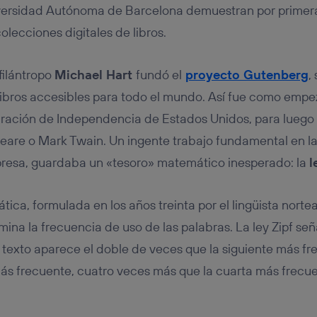
tificador se asigna a la conexión de internet, por lo que cualquier pe
iversidad Autónoma de Barcelona demuestran por primera 
u dispositivo y consienta el uso de la tecnología recibirá el mismo iden
nte:
lecciones digitales de libros.
izas una
conexión de banda ancha
(p. ej., Wi-Fi), el marketing o análi
ará en función de las actividades de navegación de los miembros del
filántropo
Michael Hart
fundó el
proyecto Gutenberg
,
dado su consentimiento.
izas
datos móviles
, el marketing será más personalizado, ya que se ba
 libros accesibles para todo el mundo. Así fue como empez
ente en la navegación del usuario del móvil.
aración de Independencia de Estados Unidos, para luego 
stionar los consentimientos Utiq seleccionando “Administrar Utiq” e
re o Mark Twain. Un ingente trabajo fundamental en la h
de esta página web o visitando el
portal de privacidad de Utiq (“c
información, consulta la
política de privacidad de Utiq
.
presa, guardaba un «tesoro» matemático inesperado: la
l
tica, formulada en los años treinta por el lingüista nor
rmina la frecuencia de uso de las palabras. La ley Zipf se
texto aparece el doble de veces que la siguiente más fr
ás frecuente, cuatro veces más que la cuarta más frecuen