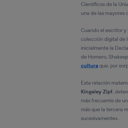
Este iden
Científicos de la Un
conecte s
Típicame
una de las mayores co
Si util
realiz
Cuando el escritor y 
hayan 
Si util
colección digital de
únicam
inicialmente la Decl
Puedes ge
de Homero, Shakespea
inferior 
Para más 
cultura
que, por sor
Esta relación matemá
Kingsley Zipf
, dete
más frecuente de un 
más que la tercera m
sucesivamente».