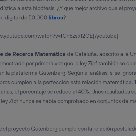
adística a esta hipótesis. ¿Y qué mejor archivo que el pr
ón digital de 50.000
libros
?
ww.youtube.com/watch?v=fCn8zs912OE[/youtube]
e de Recerca Matemàtica
de Cataluña, adscrito a la 
mostrado por primera vez que la ley Zipf también se cum
 la plataforma Gutenberg. Según el análisis, si se ignor
 libros cumplen a la perfección esta relación matemática
rañas, el porcentaje se reduce al 40%. Unos resultados 
la ley Zipf nunca se había comprobado en conjuntos de 
o del proyecto Gutenberg cumple con la relación postula