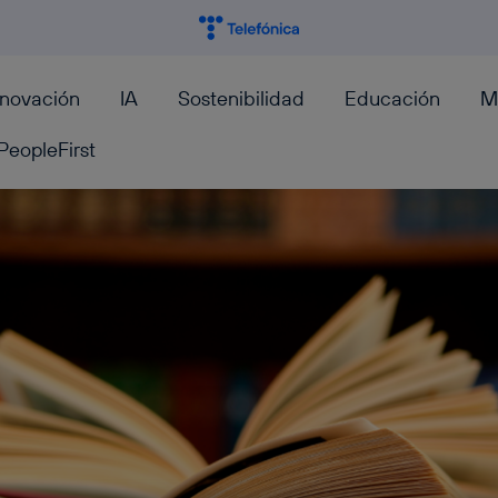
nnovación
IA
Sostenibilidad
Educación
M
PeopleFirst