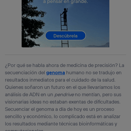
información de la cuenta de cliente de
telecomunicaciones vinculada a la conexión que utilizas
(p. ej., número de teléfono móvil).
Este identificador se asigna a la conexión de internet, por
lo que cualquier persona que conecte su dispositivo y
consienta el uso de la tecnología recibirá el mismo
identificador. Típicamente:
Si utilizas una
conexión de banda ancha
(p. ej., Wi-Fi),
el marketing o análisis se realizará en función de las
actividades de navegación de los miembros del hogar
que hayan dado su consentimiento.
¿Por qué se habla ahora de medicina de precisión? La
Si utilizas
datos móviles
, el marketing será más
secuenciación del
genoma
humano no se tradujo en
personalizado, ya que se basará únicamente en la
resultados inmediatos para el cuidado de la salud.
navegación del usuario del móvil.
Quienes soñaron un futuro en el que llevaríamos los
Puedes gestionar los consentimientos Utiq seleccionando
análisis de ADN en un
pendrive
no mentían, pero sus
“Administrar Utiq” en la parte inferior de esta página web o
visitando el
portal de privacidad de Utiq
visionarias ideas no estaban exentas de dificultades.
(“consenthub”)
. Para más información, consulta
Secuenciar el genoma a día de hoy es un proceso
la
política de privacidad de Utiq
.
sencillo y económico, lo complicado está en analizar
los resultados mediante técnicas bioinformáticas y
computacionales.