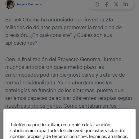
Angela Bernardo
Barack Obama ha anunciado que invertirá 215
millones de dólares para promover la medicina de
precisión. ¿En qué consiste? ¿Cuáles son sus
aplicaciones?
Con la finalización del Proyecto Genoma Humano,
muchos anticiparon que a medio plazo las
enfermedades podrían diagnosticarse y tratarse de
forma individualizada. Ya no abordaríamos las
patologías en función de los síntomas, puesto que
seríamos capaces de aplicar diferentes terapias según
nuestros propios genes. Como cantaban en los
ochenta, «el futuro ya está aquí» en forma de
medicina de precisión
.
Telefónica puede utilizar, en función de la sección,
subdominio o apartado del sitio web que estés visitando,
cookies propias y de terceros con fines técnicos, analíticos,
La anteriormente conocida como
medicina