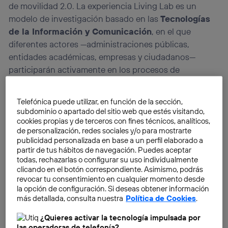
de movilidad 2.0. La experiencia Living Lab es un
modelo de investigación basado en las
Tecnologías
de la Información y Comunicación
, en el que
diferentes actores —administraciones públicas,
entidades académicas, empresas y ciudadanos—
participarán activamente en los procesos de
innovación y mejora de su entorno urbano gracias al
trabajo conjunto o como parte de los mecanismos de
Telefónica puede utilizar, en función de la sección,
validación y evaluación de las soluciones propuestas
subdominio o apartado del sitio web que estés visitando,
a sus necesidades dentro del marco de las
Smart
cookies propias y de terceros con fines técnicos, analíticos,
de personalización, redes sociales y/o para mostrarte
Cities
.
publicidad personalizada en base a un perfil elaborado a
partir de tus hábitos de navegación. Puedes aceptar
todas, rechazarlas o configurar su uso individualmente
clicando en el botón correspondiente. Asimismo, podrás
revocar tu consentimiento en cualquier momento desde
la opción de configuración. Si deseas obtener información
más detallada, consulta nuestra
Política de Cookies
.
¿Quieres activar la tecnología impulsada por
las operadoras de telefonía?