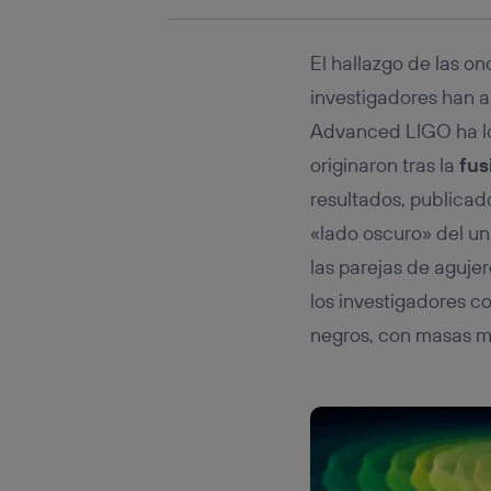
El hallazgo de las on
investigadores han ab
Advanced LIGO ha lo
originaron tras la
fus
resultados, publicad
«lado oscuro» del u
las parejas de aguje
los investigadores c
negros, con masas mu