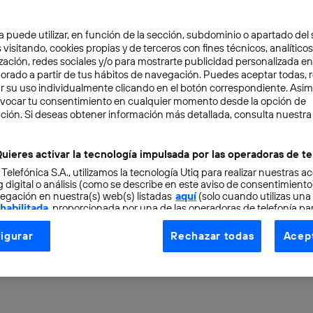
a puede utilizar, en función de la sección, subdominio o apartado del 
 visitando, cookies propias y de terceros con fines técnicos, analíticos
zación, redes sociales y/o para mostrarte publicidad personalizada e
aborado a partir de tus hábitos de navegación. Puedes aceptar todas, 
r su uso individualmente clicando en el botón correspondiente. Asi
evocar tu consentimiento en cualquier momento desde la opción de
OCIMIENTO
4 min
ción. Si deseas obtener información más detallada, consulta nuestra
s gravitacionales desve
uieres activar la tecnología impulsada por las operadoras de te
 Telefónica S.A., utilizamos la tecnología Utiq para realizar nuestras a
isterios sobre los aguje
 digital o análisis (como se describe en este aviso de consentimient
egación en nuestra(s) web(s) listadas
aquí
(solo cuando utilizas una
 habilitada
, proporcionada por una de las operadoras de telefonía par
tu consentimiento en cada página web).
igurar
Rechazar todas
Acept
ogía Utiq está diseñada con la privacidad como prioridad ofreciéndot
ogía utiliza un identificador cifrado creado por tu
operadora de tele
o tu dirección IP y otra información de la cuenta de cliente de telec
 a la conexión que utilizas (p. ej., número de teléfono móvil).