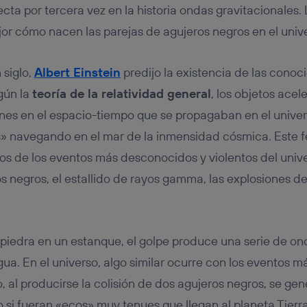
tificador se asigna a la conexión de internet, por lo que cualquier pe
a por tercera vez en la historia ondas gravitacionales. 
u dispositivo y consienta el uso de la tecnología recibirá el mismo iden
nte:
r cómo nacen las parejas de agujeros negros en el univ
izas una
conexión de banda ancha
(p. ej., Wi-Fi), el marketing o análi
ará en función de las actividades de navegación de los miembros del
 siglo,
Albert Einstein
predijo la existencia de las conoc
dado su consentimiento.
izas
datos móviles
, el marketing será más personalizado, ya que se ba
gún la
teoría de la relatividad general
, los objetos ace
ente en la navegación del usuario del móvil.
ones en el espacio-tiempo que se propagaban en el univer
stionar los consentimientos Utiq seleccionando “Administrar Utiq” e
s» navegando en el mar de la inmensidad cósmica. Este
de esta página web o visitando el
portal de privacidad de Utiq (“c
información, consulta la
política de privacidad de Utiq
.
s de los eventos más desconocidos y violentos del unive
os negros, el estallido de rayos gamma, las explosiones d
piedra en un estanque, el golpe produce una serie de o
a. En el universo, algo similar ocurre con los eventos má
, al producirse la colisión de dos agujeros negros, se ge
 si fueran «ecos» muy tenues que llegan al planeta Tier