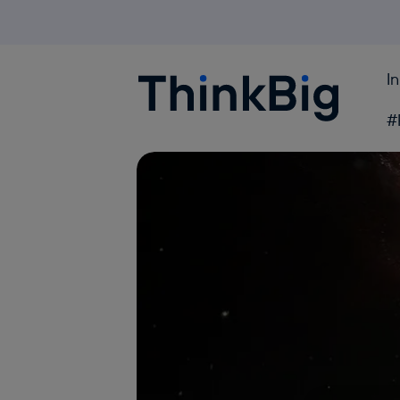
I
Blogthinkbig.com
#