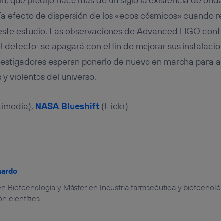
in, que predijo hace más de un siglo la existencia de onda
ía efecto de dispersión de los «ecos cósmicos» cuando re
este estudio. Las observaciones de Advanced LIGO conti
 detector se apagará con el fin de mejorar sus instalacio
investigadores esperan ponerlo de nuevo en marcha para 
y violentos del universo.
imedia),
NASA Blueshift
(Flickr)
nardo
n Biotecnología y Máster en Industria farmacéutica y biotecnoló
 científica.