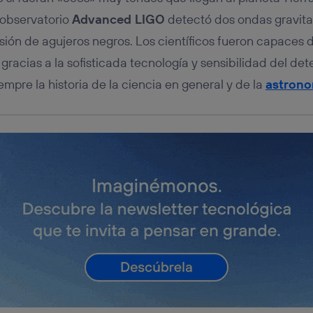
 observatorio
Advanced LIGO
detectó dos ondas gravita
sión de agujeros negros. Los científicos fueron capaces
racias a la sofisticada tecnología y sensibilidad del det
mpre la historia de la ciencia en general y de la
astrono