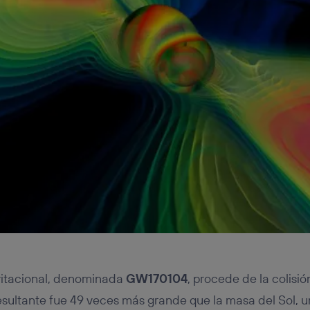
vitacional, denominada
GW170104
, procede de la colisi
sultante fue 49 veces más grande que la masa del Sol, u