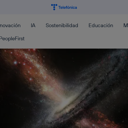
nnovación
IA
Sostenibilidad
Educación
M
PeopleFirst