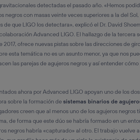
gravitacionales detectadas el pasado año. «Hemos podid
os negros con masas veinte veces superiores a la del Sol,
de que LIGO los detectara», explicó el Dr. David Shoema
 colaboración Advanced LIGO. El hallazgo de la tercera s
 2017, ofrece nuevas pistas sobre las direcciones de giro
obre esta temática no es un asunto menor, ya que nos pu
en las parejas de agujeros negros y así entender cómo 
entados ahora por Advanced LIGO apoyan uno de los do
ora sobre la formación de
sistemas binarios de agujer
tigadores creen que al menos uno de los agujeros negros ti
ema, de forma que este dúo se habría formado en un entor
ros negros habría «capturado» al otro. El trabajo vuelve 