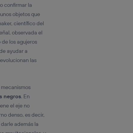
o confirmar la
 unos objetos que
ker, científico del
eñal, observada el
 de los agujeros
ede ayudar a
evolucionan las
s mecanismos
os negros
. En
ene el eje no
no denso, es decir,
a darle además la