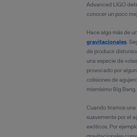
Este iden
Advanced LIGO detect
conecte s
Típicame
conocer un poco mejo
Si util
realiz
Hace algo más de un
hayan 
Si util
gravitacionales
. Se
únicam
de producir distorsi
Puedes ge
una especie de «ola
inferior 
Para más 
provocado por alguno
colisiones de agujer
mismísimo Big Bang.
Cuando tiramos una 
suavemente por el agu
exóticos. Por ejemplo
gravitacionales como