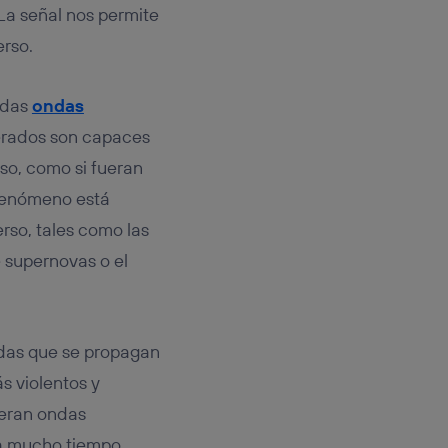
rsona que
La señal nos permite
tificador.
erso.
sis se
 hogar que
idas
ondas
sará
lerados son capaces
so, como si fueran
n la parte
 fenómeno está
onsenthub”)
.
rso, tales como las
e supernovas o el
ndas que se propagan
s violentos y
neran ondas
ra mucho tiempo