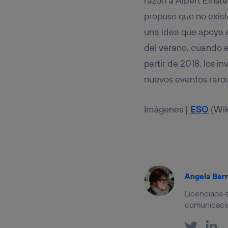
razón a Albert Einste
propuso que no exist
una idea que apoya 
del verano, cuando el
partir de 2018, los 
nuevos eventos raros 
Imágenes |
ESO
(Wik
Angela Ber
Licenciada e
comunicación