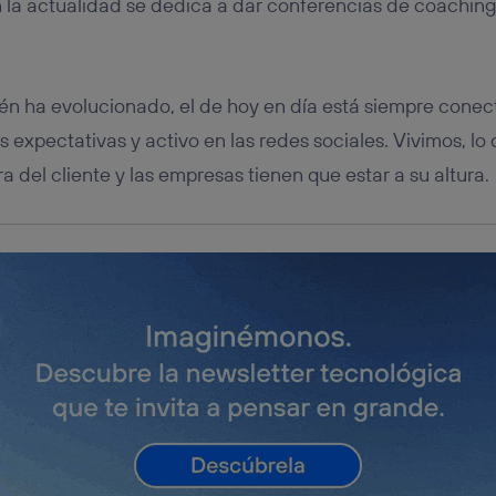
 la actualidad se dedica a dar conferencias de coaching
nte:
izas una
conexión de banda ancha
(p. ej., Wi-Fi), el marketing o análi
ará en función de las actividades de navegación de los miembros del
dado su consentimiento.
n ha evolucionado, el de hoy en día está siempre conec
izas
datos móviles
, el marketing será más personalizado, ya que se ba
 expectativas y activo en las redes sociales. Vivimos, lo
ente en la navegación del usuario del móvil.
stionar los consentimientos Utiq seleccionando “Administrar Utiq” e
ra del cliente y las empresas tienen que estar a su altura.
de esta página web o visitando el
portal de privacidad de Utiq (“c
información, consulta la
política de privacidad de Utiq
.