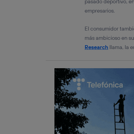
pasado deportivo, en
Típicame
empresarios.
Si util
realiz
hayan 
El consumidor tambié
Si util
más ambicioso en sus
únicam
Puedes ge
Research
llama, la e
inferior 
Para más 