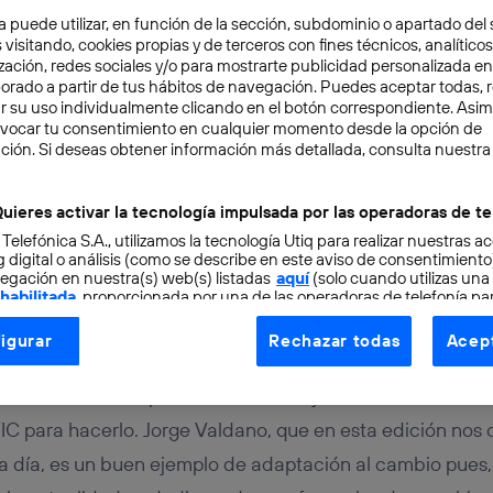
a puede utilizar, en función de la sección, subdominio o apartado del 
 visitando, cookies propias y de terceros con fines técnicos, analíticos
zación, redes sociales y/o para mostrarte publicidad personalizada e
aborado a partir de tus hábitos de navegación. Puedes aceptar todas, 
r su uso individualmente clicando en el botón correspondiente. Asi
evocar tu consentimiento en cualquier momento desde la opción de
ción. Si deseas obtener información más detallada, consulta nuestra
OVACIÓN
TECNOLOGÍA
2 min
uieres activar la tecnología impulsada por las operadoras de te
encias TIC para este ot
 Telefónica S.A., utilizamos la tecnología Utiq para realizar nuestras a
 digital o análisis (como se describe en este aviso de consentimient
egación en nuestra(s) web(s) listadas
aquí
(solo cuando utilizas una
 habilitada
, proporcionada por una de las operadoras de telefonía par
tu consentimiento en cada página web).
igurar
Rechazar todas
Acept
ogía Utiq está diseñada con la privacidad como prioridad ofreciéndot
r un mes idóneo para reinventarse, y el número de oto
ogía utiliza un identificador cifrado creado por tu
operadora de tele
o tu dirección IP y otra información de la cuenta de cliente de telec
C para hacerlo. Jorge Valdano, que en esta edición nos
 a la conexión que utilizas (p. ej., número de teléfono móvil).
 a día, es un buen ejemplo de adaptación al cambio pues
tificador se asigna a la conexión de internet, por lo que cualquier pe
u dispositivo y consienta el uso de la tecnología recibirá el mismo iden