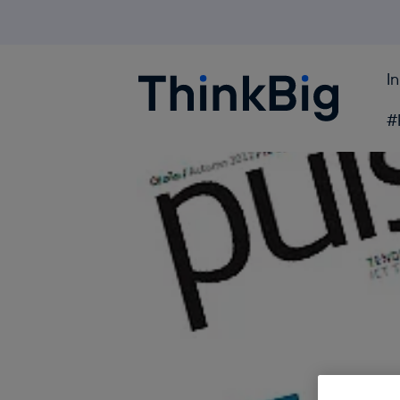
I
Blogthinkbig.com
#