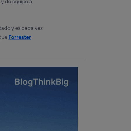
 y de equipo a
sis se
 hogar que
tado y es cada vez
sará
 que
Forrester
n la parte
onsenthub”)
.