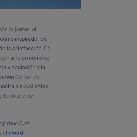
ás pujantes: el
e como inspirador de
e la satisfacción. Es
recen sino en cómo se
la vinculación a la
ovation Center de
stra a sus clientes
e todo tipo de
ng Your Own
y el
cloud