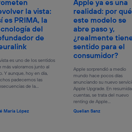
rometen
Apple ya es una
volver la vista:
realidad: por qué
sí es PRIMA, la
este modelo se
ecnología del
abre paso y,
ofundador de
¿realmente tien
euralink
sentido para el
consumidor?
vista es uno de los sentidos
 más valoramos junto al
Apple sorprendió a medio
o. Y aunque, hoy en día,
mundo hace pocos días
chos padecemos las
anunciando su nuevo servic
secuencias de la...
Apple Upgrade. En resumida
cuentas, se trata del nuevo
renting de Apple...
é María López
Quelian Sanz