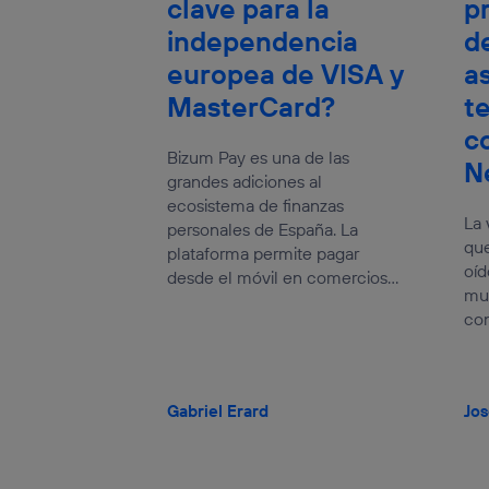
clave para la
p
independencia
de
europea de VISA y
a
MasterCard?
t
c
Bizum Pay es una de las
N
grandes adiciones al
ecosistema de finanzas
La 
personales de España. La
que
plataforma permite pagar
oíd
desde el móvil en comercios...
mu
con
Gabriel Erard
Jos