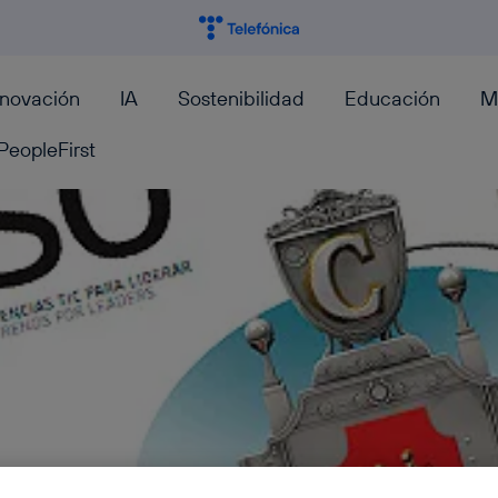
nnovación
IA
Sostenibilidad
Educación
M
PeopleFirst