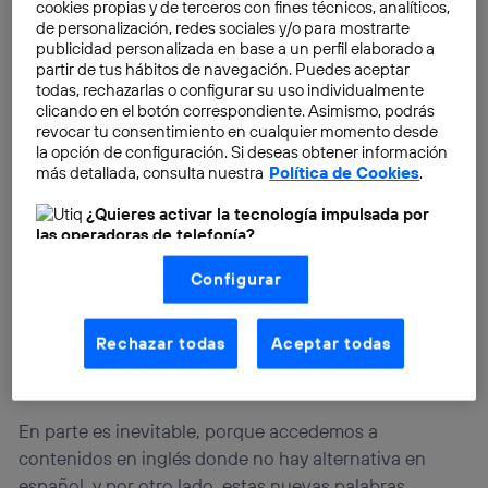
cookies propias y de terceros con fines técnicos, analíticos,
de personalización, redes sociales y/o para mostrarte
publicidad personalizada en base a un perfil elaborado a
partir de tus hábitos de navegación. Puedes aceptar
todas, rechazarlas o configurar su uso individualmente
clicando en el botón correspondiente. Asimismo, podrás
revocar tu consentimiento en cualquier momento desde
la opción de configuración. Si deseas obtener información
más detallada, consulta nuestra
Política de Cookies
.
¿Quieres activar la tecnología impulsada por
las operadoras de telefonía?
Nosotros, Telefónica S.A., utilizamos la tecnología Utiq para
Configurar
realizar nuestras acciones de marketing digital o análisis
(como se describe en este aviso de consentimiento)
basadas en tu navegación en nuestra(s) web(s)
listadas
aquí
(solo cuando utilizas una
conexión a
Rechazar todas
Aceptar todas
internet habilitada
, proporcionada por una de las
operadoras de telefonía participantes, y otorgas tu
consentimiento en cada página web).
La tecnología Utiq está diseñada con la privacidad como
En parte es inevitable, porque accedemos a
prioridad ofreciéndote elección y control.
contenidos en inglés donde no hay alternativa en
La tecnología utiliza un identificador cifrado creado por tu
español, y por otro lado, estas nuevas palabras