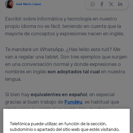
José María López
Escribir sobre informática y tecnología en nuestro
propio idioma no es fácil, teniendo en cuenta que la
mayoría de conceptos y expresiones nacen en inglés.
Te mandaré un WhatsApp. ¿Has leído este tuit? Me
van a regalar una tablet. Son tres ejemplos que surgen
en una conversación normal y donde expresiones o
nombres en inglés
son adoptados tal cual
en nuestra
lengua.
Si bien hay
equivalentes en español
, en especial
gracias al buen trabajo de
Fundéu
, es habitual que
empleemos su original en inglés. Hay muchos
ejemplos: trending topic, youtuber, hashtag,
Telefónica puede utilizar, en función de la sección,
influencer, whatsappear…
subdominio o apartado del sitio web que estés visitando,