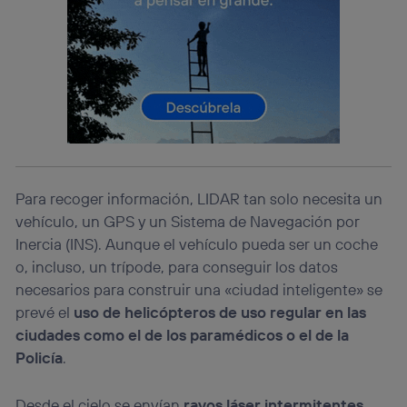
Este identificador se asigna a la conexión de internet, por
lo que cualquier persona que conecte su dispositivo y
consienta el uso de la tecnología recibirá el mismo
identificador. Típicamente:
Si utilizas una
conexión de banda ancha
(p. ej., Wi-Fi),
el marketing o análisis se realizará en función de las
actividades de navegación de los miembros del hogar
que hayan dado su consentimiento.
Si utilizas
datos móviles
, el marketing será más
personalizado, ya que se basará únicamente en la
Para recoger información, LIDAR tan solo necesita un
navegación del usuario del móvil.
vehículo, un GPS y un Sistema de Navegación por
Puedes gestionar los consentimientos Utiq seleccionando
Inercia (INS). Aunque el vehículo pueda ser un coche
“Administrar Utiq” en la parte inferior de esta página web o
visitando el
portal de privacidad de Utiq
o, incluso, un trípode, para conseguir los datos
(“consenthub”)
. Para más información, consulta
necesarios para construir una «ciudad inteligente» se
la
política de privacidad de Utiq
.
prevé el
uso de helicópteros de uso regular en las
ciudades como el de los paramédicos o el de la
Policía
.
Desde el cielo se envían
rayos láser intermitentes