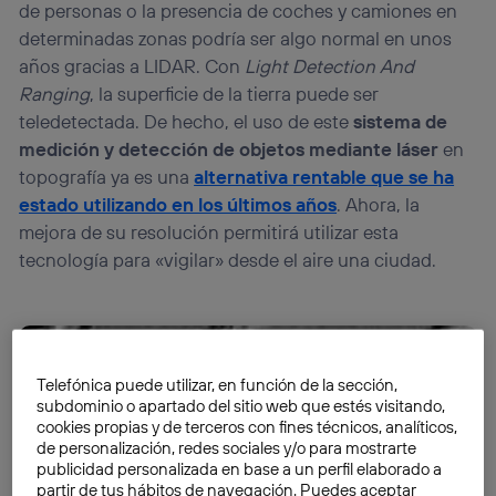
de personas o la presencia de coches y camiones en
determinadas zonas podría ser algo normal en unos
años gracias a LIDAR. Con
Light Detection And
Ranging
, la superficie de la tierra puede ser
teledetectada. De hecho, el uso de este
sistema de
medición y detección de objetos mediante láser
en
topografía ya es una
alternativa rentable que se ha
estado utilizando en los últimos años
. Ahora, la
mejora de su resolución permitirá utilizar esta
tecnología para «vigilar» desde el aire una ciudad.
Telefónica puede utilizar, en función de la sección,
subdominio o apartado del sitio web que estés visitando,
cookies propias y de terceros con fines técnicos, analíticos,
de personalización, redes sociales y/o para mostrarte
publicidad personalizada en base a un perfil elaborado a
partir de tus hábitos de navegación. Puedes aceptar