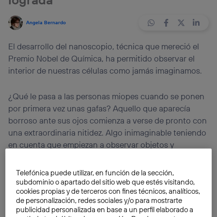
Angela Bernardo
El desarrollo del nanoscopio, técnica que mereció el
Premio Nobel de Química, ha permitido observar el
interior de nuestras células como jamás imaginamos.
¿Qué le pasa a las personas miopes cuando se ponen
por primera vez unas gafas? Aquello que aparecía
borroso ante sus ojos comienza a verse de pronto con
una extraordinaria nitidez. Algo inimaginable teniendo
en cuenta que empiezan a observar objetos y
personas que tenían delante, pero que por culpa de
sus dioptrías eran incapaces de discernir. Algo así
Telefónica puede utilizar, en función de la sección,
ocurre el
nanoscopio
, una tecnología que ha
subdominio o apartado del sitio web que estés visitando,
cookies propias y de terceros con fines técnicos, analíticos,
cambiado la forma de ver en
biología
.
de personalización, redes sociales y/o para mostrarte
publicidad personalizada en base a un perfil elaborado a