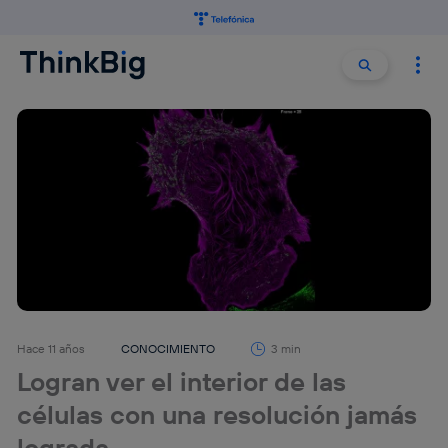
Buscar:
Buscar
Hace 11 años
CONOCIMIENTO
3 min
Logran ver el interior de las
células con una resolución jamás
lograda