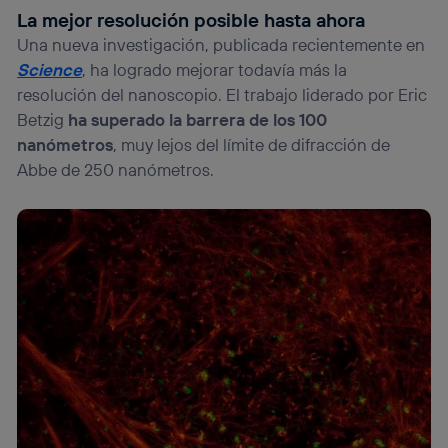
La mejor resolución posible hasta ahora
Una nueva investigación, publicada recientemente en
Science
, ha logrado mejorar todavía más la
resolución del nanoscopio. El trabajo liderado por Eric
Betzig
ha superado la barrera de los 100
nanómetros
, muy lejos del límite de difracción de
Abbe de 250 nanómetros.