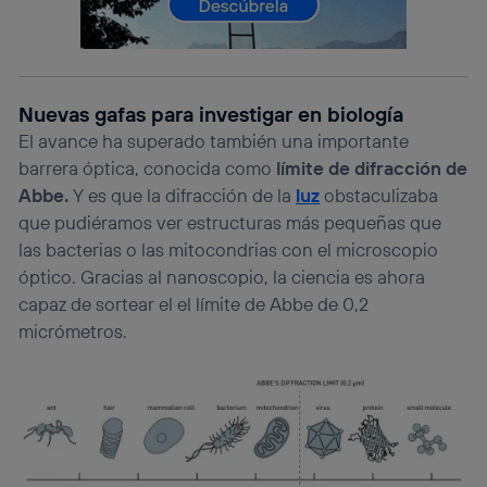
(p. ej., número de teléfono móvil).
Este identificador se asigna a la conexión de internet, por
lo que cualquier persona que conecte su dispositivo y
consienta el uso de la tecnología recibirá el mismo
identificador. Típicamente:
Nuevas gafas para investigar en biología
Si utilizas una
conexión de banda ancha
(p. ej., Wi-Fi),
El avance ha superado también una importante
el marketing o análisis se realizará en función de las
actividades de navegación de los miembros del hogar
barrera óptica, conocida como
límite de difracción de
que hayan dado su consentimiento.
Abbe.
Y es que la difracción de la
luz
obstaculizaba
Si utilizas
datos móviles
, el marketing será más
que pudiéramos ver estructuras más pequeñas que
personalizado, ya que se basará únicamente en la
las bacterias o las mitocondrias con el microscopio
navegación del usuario del móvil.
óptico. Gracias al nanoscopio, la ciencia es ahora
Puedes gestionar los consentimientos Utiq seleccionando
capaz de sortear el el límite de Abbe de 0,2
“Administrar Utiq” en la parte inferior de esta página web o
visitando el
portal de privacidad de Utiq
micrómetros.
(“consenthub”)
. Para más información, consulta
la
política de privacidad de Utiq
.